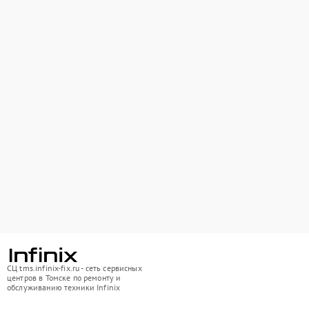
СЦ tms.infinix-fix.ru - сеть сервисных
центров в Томске по ремонту и
обслуживанию техники Infinix