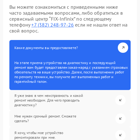
Вы можете ознакомиться с приведенными ниже
часто задаваемыми вопросами, либо обратиться в
сервисный центр “FIX-Infinix” по следующему
телефону
+7 (382) 248-97-26
если не нашли ответ на
свой вопрос.
Какие документы вы предоставляете?
На этапе приема устройства на диагностику и последующий
ремонт вам будет предоставлен заказ-наряд с указанием страховых
обязательств на ваше устройство. Далее, после выполнения работ
по ремонту техники, вы получите акт выполненных работ и
гарантийный талон.
Я уже знаю в чем неисправность и какой
ремонт необходим. Для чего проводить
диагностику?
Мне нужен срочный ремонт. Сможете
сделать?
Я хочу, чтобы мое устройство
ремонтировали при мне.