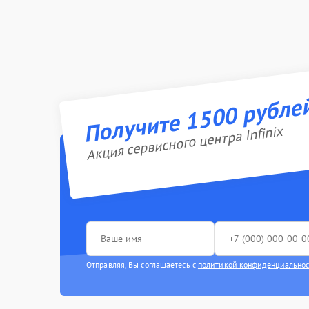
Получите 1500 рубле
Акция сервисного центра Infinix
Отправляя, Вы соглашаетесь с
политикой конфиденциально