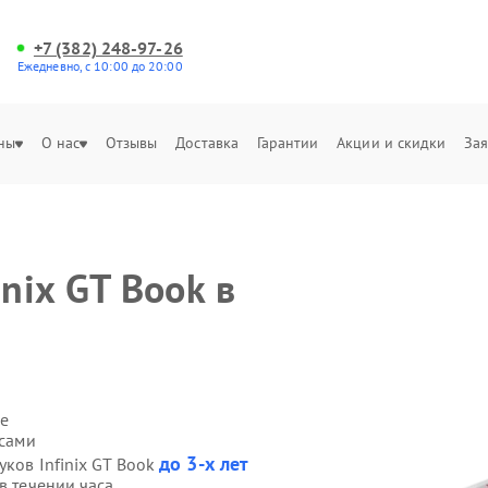
+7 (382) 248-97-26
Ежедневно, с 10:00 до 20:00
ны
О нас
Отзывы
Доставка
Гарантии
Акции и скидки
Зая
nix GT Book в
е
 сами
до 3-х лет
уков Infinix GT Book
в течении часа