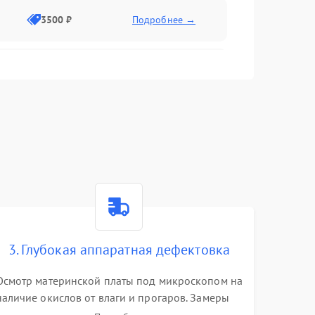
3500 ₽
Подробнее →
2500 ₽
Подробнее →
2000 ₽
Подробнее →
2500 ₽
Подробнее →
3. Глубокая аппаратная дефектовка
3000 ₽
Подробнее →
Осмотр материнской платы под микроскопом на
наличие окислов от влаги и прогаров. Замеры
2000 ₽
Подробнее →
сопротивлений и дежурных напряжений.