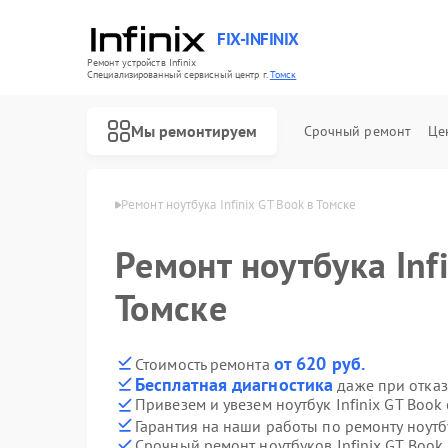
FIX-INFINIX
Ремонт устройств Infinix
Специализированный cервисный центр г.
Томск
Мы ремонтируем
Срочный ремонт
Це
ков Infinix в Томске
Ремонт ноутбука Infinix GT Book в Томске
Ремонт ноутбука Infi
Томске
от 620 руб.
Стоимость ремонта
Бесплатная диагностика
даже при отказ
Привезем и увезем ноутбук Infinix GT Book
Гарантия на наши работы по ремонту ноутб
Срочный ремонт ноутбуков Infinix GT Book 