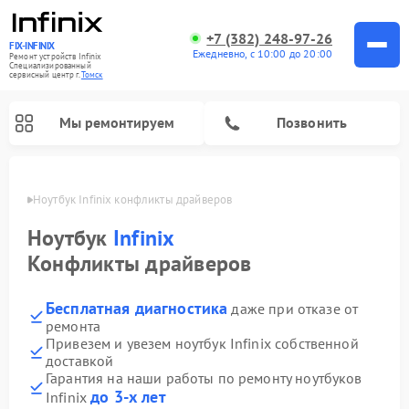
+7 (382) 248-97-26
FIX-INFINIX
Ежедневно, с 10:00 до 20:00
Ремонт устройств Infinix
Специализированный
cервисный центр г.
Томск
Мы ремонтируем
Позвонить
Томске
Ноутбук Infinix конфликты драйверов
Ноутбук
Infinix
Конфликты драйверов
Бесплатная диагностика
даже при отказе от
ремонта
Привезем и увезем ноутбук Infinix собственной
доставкой
Гарантия на наши работы по ремонту ноутбуков
до 3-х лет
Infinix