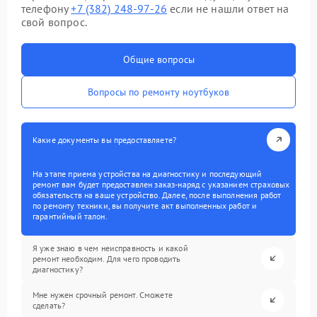
телефону
+7 (382) 248-97-26
если не нашли ответ на
свой вопрос.
Общие вопросы
Вопросы по ремонту ноутбуков
Какие документы вы предоставляете?
На этапе приема устройства на диагностику и последующий
ремонт вам будет предоставлен заказ-наряд с указанием страховых
обязательств на ваше устройство. Далее, после выполнения работ
по ремонту техники, вы получите акт выполненных работ и
гарантийный талон.
Я уже знаю в чем неисправность и какой
ремонт необходим. Для чего проводить
диагностику?
Мне нужен срочный ремонт. Сможете
сделать?