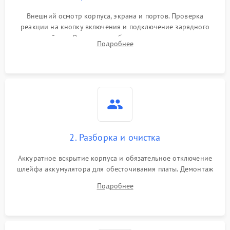
Внешний осмотр корпуса, экрана и портов. Проверка
реакции на кнопку включения и подключение зарядного
устройства. Оценка потребления тока с помощью
Подробнее
лабораторного блока питания для локализации проблемы.
2. Разборка и очистка
Аккуратное вскрытие корпуса и обязательное отключение
шлейфа аккумулятора для обесточивания платы. Демонтаж
системы охлаждения, очистка кулера от пыли и удаление
Подробнее
высохшей термопасты с кристаллов чипов.