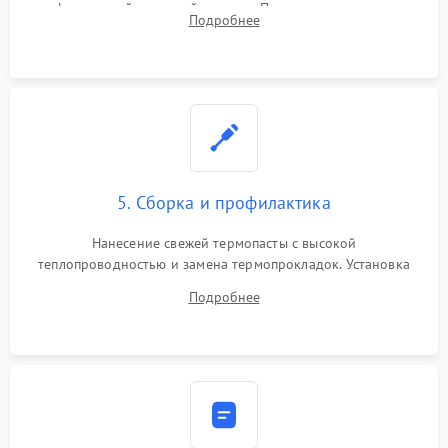
инфракрасной паяльной станции. Прошивка микросхемы
Подробнее
BIOS или замена поврежденных портов USB
5. Сборка и профилактика
Нанесение свежей термопасты с высокой
теплопроводностью и замена термопрокладок. Установка
системы охлаждения, подключение всех внутренних
Подробнее
шлейфов, модулей памяти и накопителей. Предварительная
сборка корпуса.