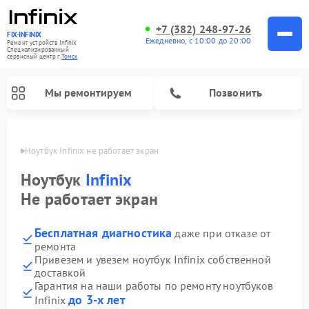
+7 (382) 248-97-26
FIX-INFINIX
Ежедневно, с 10:00 до 20:00
Ремонт устройств Infinix
Специализированный
cервисный центр г.
Томск
Мы ремонтируем
Позвонить
Томске
Ноутбук Infinix не работает экран
Ноутбук
Infinix
Не работает экран
Бесплатная диагностика
даже при отказе от
ремонта
Привезем и увезем ноутбук Infinix собственной
доставкой
Гарантия на наши работы по ремонту ноутбуков
до 3-х лет
Infinix