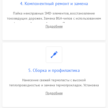
4. Компонентный ремонт и замена
Пайка неисправных SMD-элементов, восстановление
токоведущих дорожек. Замена BGA-чипов с использованием
инфракрасной паяльной станции. Прошивка микросхемы
Подробнее
BIOS или замена поврежденных портов USB
5. Сборка и профилактика
Нанесение свежей термопасты с высокой
теплопроводностью и замена термопрокладок. Установка
системы охлаждения, подключение всех внутренних
Подробнее
шлейфов, модулей памяти и накопителей. Предварительная
сборка корпуса.