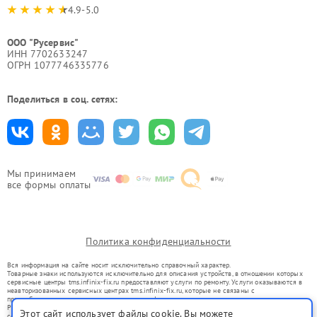
4.9-5.0
ООО "Русервис"
ИНН 7702633247
ОГРН 1077746335776
Поделиться в соц. сетях:
Мы принимаем
все формы оплаты
Политика конфиденциальности
Вся информация на сайте носит исключительно справочный характер.
Товарные знаки используются исключительно для описания устройств, в отношении которых
сервисные центры tms.infinix-fix.ru предоставляют услуги по ремонту. Услуги оказываются в
неавторизованных сервисных центрах tms.infinix-fix.ru, которые не связаны с
правообладателями товарных знаков или их официальными представителями.
Ремонт осуществляется для устройств, уже введенных в гражданский оборот в соответствии
Этот сайт использует файлы cookie. Вы можете
со статьей 1487 ГК РФ.