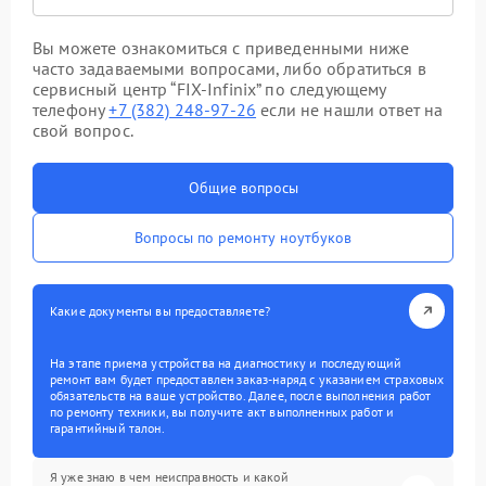
Вы можете ознакомиться с приведенными ниже
часто задаваемыми вопросами, либо обратиться в
сервисный центр “FIX-Infinix” по следующему
телефону
+7 (382) 248-97-26
если не нашли ответ на
свой вопрос.
Общие вопросы
Вопросы по ремонту ноутбуков
Какие документы вы предоставляете?
На этапе приема устройства на диагностику и последующий
ремонт вам будет предоставлен заказ-наряд с указанием страховых
обязательств на ваше устройство. Далее, после выполнения работ
по ремонту техники, вы получите акт выполненных работ и
гарантийный талон.
Я уже знаю в чем неисправность и какой