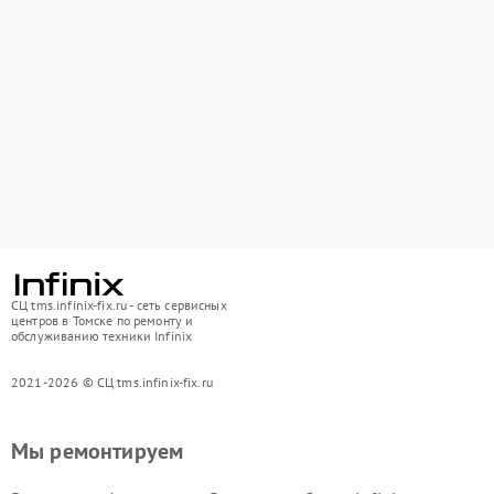
СЦ tms.infinix-fix.ru - сеть сервисных
центров в Томске по ремонту и
обслуживанию техники Infinix
2021-2026 © СЦ tms.infinix-fix.ru
Мы ремонтируем