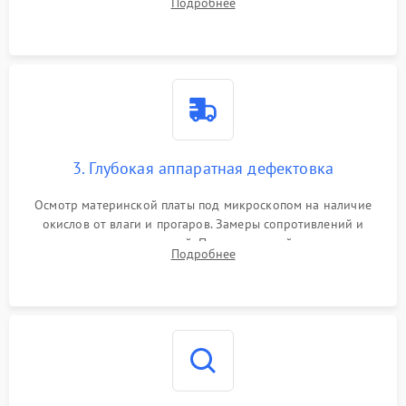
Подробнее
высохшей термопасты с кристаллов чипов.
3. Глубокая аппаратная дефектовка
Осмотр материнской платы под микроскопом на наличие
окислов от влаги и прогаров. Замеры сопротивлений и
дежурных напряжений. Проверка цепей питания,
Подробнее
мультиконтроллера, процессора и видеочипа.