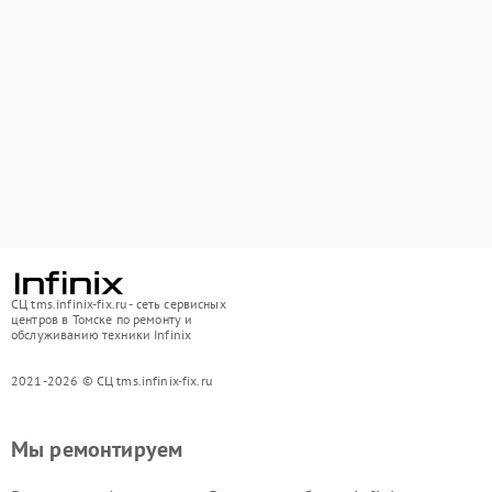
СЦ tms.infinix-fix.ru - сеть сервисных
центров в Томске по ремонту и
обслуживанию техники Infinix
2021-2026 © СЦ tms.infinix-fix.ru
Мы ремонтируем