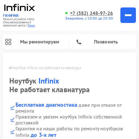
+7 (382) 248-97-26
FIX-INFINIX
Ежедневно, с 10:00 до 20:00
Ремонт устройств Infinix
Специализированный
cервисный центр г.
Томск
Мы ремонтируем
Позвонить
Томске
Ноутбук Infinix не работает клавиатура
Ноутбук
Infinix
Не работает клавиатура
Бесплатная диагностика
даже при отказе от
ремонта
Привезем и увезем ноутбук Infinix собственной
доставкой
Гарантия на наши работы по ремонту ноутбуков
до 3-х лет
Infinix