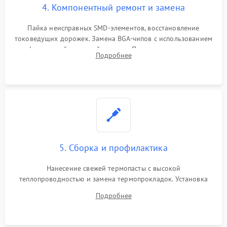
4. Компонентный ремонт и замена
Пайка неисправных SMD-элементов, восстановление
токоведущих дорожек. Замена BGA-чипов с использованием
инфракрасной паяльной станции. Прошивка микросхемы
Подробнее
BIOS или замена поврежденных портов USB
5. Сборка и профилактика
Нанесение свежей термопасты с высокой
теплопроводностью и замена термопрокладок. Установка
системы охлаждения, подключение всех внутренних
Подробнее
шлейфов, модулей памяти и накопителей. Предварительная
сборка корпуса.