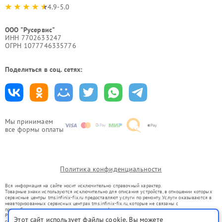
4.9-5.0
ООО "Русервис"
ИНН 7702633247
ОГРН 1077746335776
Поделиться в соц. сетях:
Мы принимаем
все формы оплаты
Политика конфиденциальности
Вся информация на сайте носит исключительно справочный характер.
Товарные знаки используются исключительно для описания устройств, в отношении которых
сервисные центры tms.infinix-fix.ru предоставляют услуги по ремонту. Услуги оказываются в
неавторизованных сервисных центрах tms.infinix-fix.ru, которые не связаны с
правообладателями товарных знаков или их официальными представителями.
Ремонт осуществляется для устройств, уже введенных в гражданский оборот в соответствии
Этот сайт использует файлы cookie. Вы можете
со статьей 1487 ГК РФ.