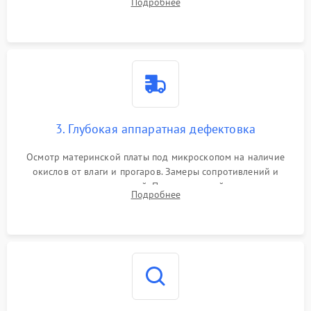
Подробнее
высохшей термопасты с кристаллов чипов.
3. Глубокая аппаратная дефектовка
Осмотр материнской платы под микроскопом на наличие
окислов от влаги и прогаров. Замеры сопротивлений и
дежурных напряжений. Проверка цепей питания,
Подробнее
мультиконтроллера, процессора и видеочипа.