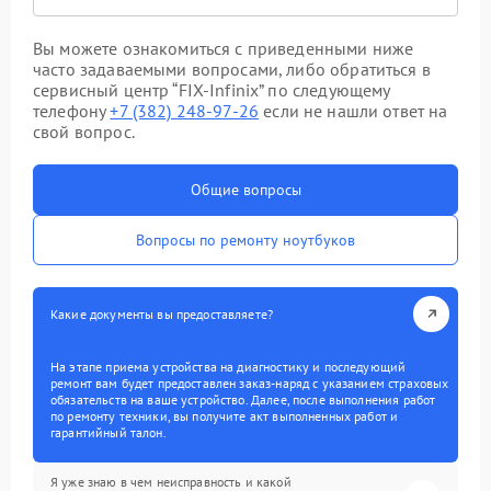
Вы можете ознакомиться с приведенными ниже
часто задаваемыми вопросами, либо обратиться в
сервисный центр “FIX-Infinix” по следующему
телефону
+7 (382) 248-97-26
если не нашли ответ на
свой вопрос.
Общие вопросы
Вопросы по ремонту ноутбуков
Какие документы вы предоставляете?
На этапе приема устройства на диагностику и последующий
ремонт вам будет предоставлен заказ-наряд с указанием страховых
обязательств на ваше устройство. Далее, после выполнения работ
по ремонту техники, вы получите акт выполненных работ и
гарантийный талон.
Я уже знаю в чем неисправность и какой