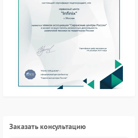
Чтобы исключить случайные ошибки и не менять
исправные детали, инженеры придерживаются
четкой последовательности шагов. Это позволяет с
высокой точностью определить источник проблемы.
Процесс диагностики выглядит следующим
образом:
Входной контроль с помощью подключения
внешней USB-клавиатуры для оценки
работоспособности USB-порта и системной логики.
Демонтаж нижней крышки и визуальный осмотр
места подключения шлейфа к материнской плате.
Измерение напряжения на контактах шлейфа и
проверка целостности токопроводящих дорожек
тестером.
После этих манипуляций становится понятно,
требуется ли замена самого клавиатурного модуля
или же необходима перепайка элементов на плате.
Обращение в сервис Infinix гарантирует, что ни
один из этих этапов не будет пропущен, а вы
получите объективную картину состояния ноута.
Заказать консультацию
Распространенные ситуации