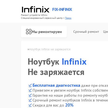
FIX-INFINIX
Ремонт устройств Infinix
Специализированный cервисный центр г.
Томск
Мы ремонтируем
Срочный ремонт
Це
ков Infinix в Томске
Ноутбук Infinix не заряжается
Ноутбук
Infinix
Не заряжается
Бесплатная диагностика
даже при отказ
Привезем и увезем ноутбук Infinix собстве
Гарантия на наши работы по ремонту ноутб
Срочный ремонт ноутбуков Infinix в течени
20%
Скидка для вас до