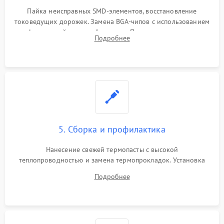
Пайка неисправных SMD-элементов, восстановление
токоведущих дорожек. Замена BGA-чипов с использованием
инфракрасной паяльной станции. Прошивка микросхемы
Подробнее
BIOS или замена поврежденных портов USB
5. Сборка и профилактика
Нанесение свежей термопасты с высокой
теплопроводностью и замена термопрокладок. Установка
системы охлаждения, подключение всех внутренних
Подробнее
шлейфов, модулей памяти и накопителей. Предварительная
сборка корпуса.