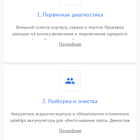
1. Первичная диагностика
Внешний осмотр корпуса, экрана и портов. Проверка
реакции на кнопку включения и подключение зарядного
устройства. Оценка потребления тока с помощью
Подробнее
лабораторного блока питания для локализации проблемы.
2. Разборка и очистка
Аккуратное вскрытие корпуса и обязательное отключение
шлейфа аккумулятора для обесточивания платы. Демонтаж
системы охлаждения, очистка кулера от пыли и удаление
Подробнее
высохшей термопасты с кристаллов чипов.