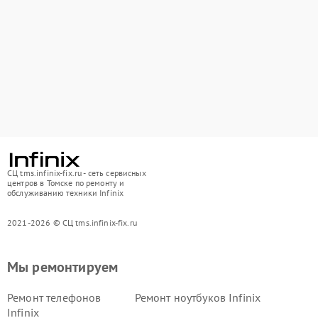
СЦ tms.infinix-fix.ru - сеть сервисных
центров в Томске по ремонту и
обслуживанию техники Infinix
2021-2026 © СЦ tms.infinix-fix.ru
Мы ремонтируем
Ремонт телефонов
Ремонт ноутбуков Infinix
Infinix