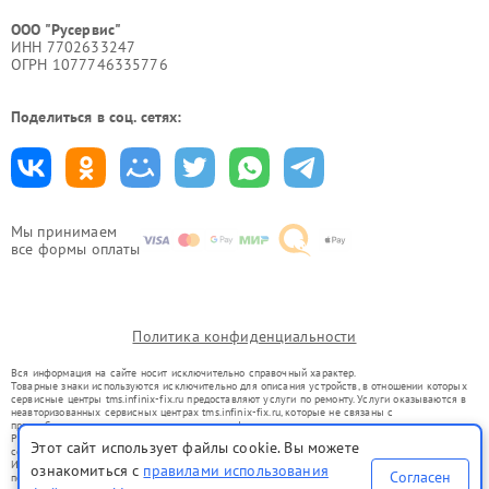
ООО "Русервис"
ИНН 7702633247
ОГРН 1077746335776
Поделиться в соц. сетях:
Мы принимаем
все формы оплаты
Политика конфиденциальности
Вся информация на сайте носит исключительно справочный характер.
Товарные знаки используются исключительно для описания устройств, в отношении которых
сервисные центры tms.infinix-fix.ru предоставляют услуги по ремонту. Услуги оказываются в
неавторизованных сервисных центрах tms.infinix-fix.ru, которые не связаны с
правообладателями товарных знаков или их официальными представителями.
Ремонт осуществляется для устройств, уже введенных в гражданский оборот в соответствии
Этот сайт использует файлы cookie. Вы можете
со статьей 1487 ГК РФ.
Использование товарных знаков не преследует цели индивидуализации услуг или введения
ознакомиться с
правилами использования
Согласен
потребителей в заблуждение, а служит для информирования о предоставляемых услугах по