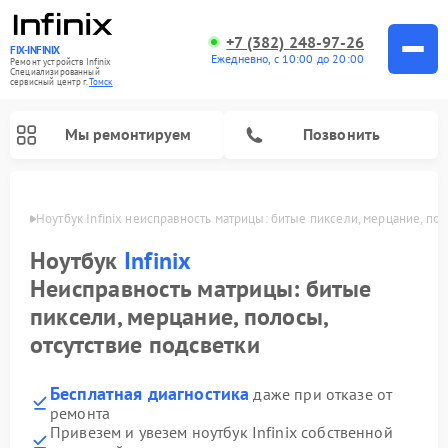
+7 (382) 248-97-26
FIX-INFINIX
Ежедневно, с 10:00 до 20:00
Ремонт устройств Infinix
Специализированный
cервисный центр г.
Томск
Мы ремонтируем
Позвонить
Томске
Ноутбук Infinix неисправность матрицы: битые пиксели, мерцание, пол
Ноутбук
Infinix
Неисправность матрицы: битые
пиксели, мерцание, полосы,
отсутствие подсветки
Бесплатная диагностика
даже при отказе от
ремонта
Привезем и увезем ноутбук Infinix собственной