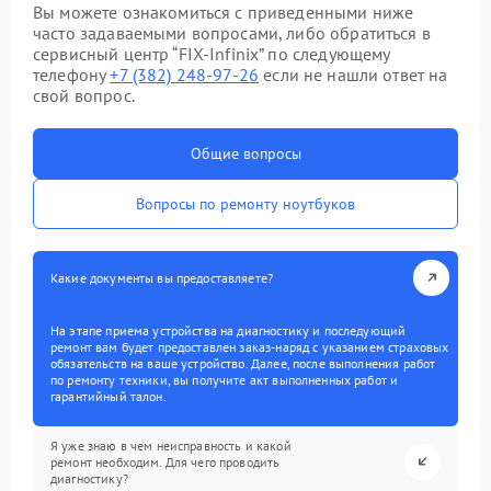
Вы можете ознакомиться с приведенными ниже
часто задаваемыми вопросами, либо обратиться в
сервисный центр “FIX-Infinix” по следующему
телефону
+7 (382) 248-97-26
если не нашли ответ на
свой вопрос.
Общие вопросы
Вопросы по ремонту ноутбуков
Какие документы вы предоставляете?
На этапе приема устройства на диагностику и последующий
ремонт вам будет предоставлен заказ-наряд с указанием страховых
обязательств на ваше устройство. Далее, после выполнения работ
по ремонту техники, вы получите акт выполненных работ и
гарантийный талон.
Я уже знаю в чем неисправность и какой
ремонт необходим. Для чего проводить
диагностику?