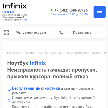
+7 (382) 248-97-26
FIX-INFINIX
Ежедневно, с 10:00 до 20:00
Ремонт устройств Infinix
Специализированный
cервисный центр г.
Томск
Мы ремонтируем
Позвонить
Томске
Ноутбук Infinix неисправность тачпада: пропуски, прыжки курсора, по
Ноутбук
Infinix
Неисправность тачпада: пропуски,
прыжки курсора, полный отказ
Бесплатная диагностика
даже при отказе от
ремонта
Привезем и увезем ноутбук Infinix собственной
доставкой
Гарантия на наши работы по ремонту ноутбуков