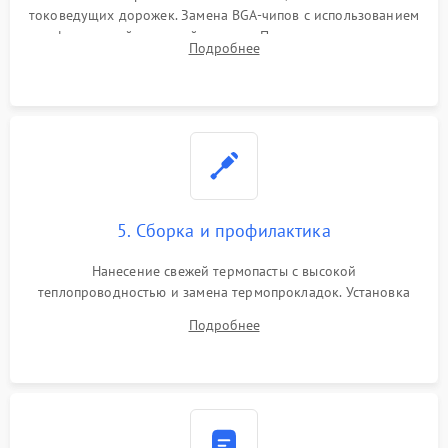
токоведущих дорожек. Замена BGA-чипов с использованием
инфракрасной паяльной станции. Прошивка микросхемы
Подробнее
BIOS или замена поврежденных портов USB
5. Сборка и профилактика
Нанесение свежей термопасты с высокой
теплопроводностью и замена термопрокладок. Установка
системы охлаждения, подключение всех внутренних
Подробнее
шлейфов, модулей памяти и накопителей. Предварительная
сборка корпуса.