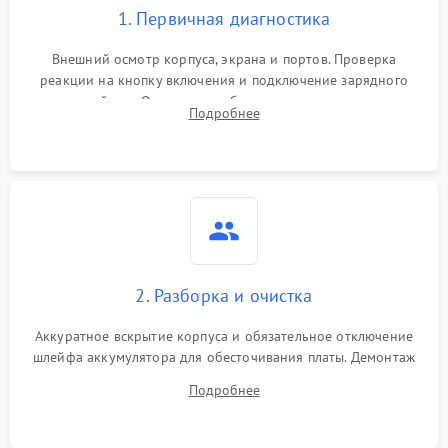
1. Первичная диагностика
Внешний осмотр корпуса, экрана и портов. Проверка
реакции на кнопку включения и подключение зарядного
устройства. Оценка потребления тока с помощью
Подробнее
лабораторного блока питания для локализации проблемы.
2. Разборка и очистка
Аккуратное вскрытие корпуса и обязательное отключение
шлейфа аккумулятора для обесточивания платы. Демонтаж
системы охлаждения, очистка кулера от пыли и удаление
Подробнее
высохшей термопасты с кристаллов чипов.