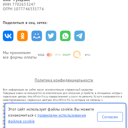
ИНН 7702633247
ОГРН 1077746335776
Поделиться в соц. сетях:
Мы принимаем
все формы оплаты
Политика конфиденциальности
Вся информация на сайте носит исключительно справочный характер.
Товарные знаки используются исключительно для описания устройств, в отношении которых
сервисные центры tms.infinix-fix.ru предоставляют услуги по ремонту. Услуги оказываются в
неавторизованных сервисных центрах tms.infinix-fix.ru, которые не связаны с
правообладателями товарных знаков или их официальными представителями.
Ремонт осуществляется для устройств, уже введенных в гражданский оборот в соответствии
Этот сайт использует файлы cookie. Вы можете
со статьей 1487 ГК РФ.
Использование товарных знаков не преследует цели индивидуализации услуг или введения
ознакомиться с
правилами использования
Согласен
потребителей в заблуждение, а служит для информирования о предоставляемых услугах по
файлов cookie
ремонту техники указанных брендов.
Представленная на сайте информация не является публичной офертой, определяемой
положениями Статьи 437(2) Гражданского кодекса РФ