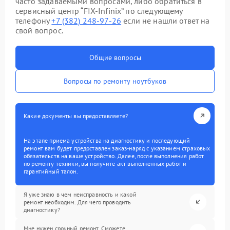
часто задаваемыми вопросами, либо обратиться в
сервисный центр “FIX-Infinix” по следующему
телефону
+7 (382) 248-97-26
если не нашли ответ на
свой вопрос.
Общие вопросы
Вопросы по ремонту ноутбуков
Какие документы вы предоставляете?
На этапе приема устройства на диагностику и последующий
ремонт вам будет предоставлен заказ-наряд с указанием страховых
обязательств на ваше устройство. Далее, после выполнения работ
по ремонту техники, вы получите акт выполненных работ и
гарантийный талон.
Я уже знаю в чем неисправность и какой
ремонт необходим. Для чего проводить
диагностику?
Мне нужен срочный ремонт. Сможете