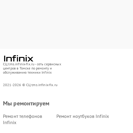
СЦ tms.infinix-fix.ru - сеть сервисных
центров в Томске по ремонту и
обслуживанию техники Infinix
2021-2026 © СЦ tms.infinix-fix.ru
Мы ремонтируем
Ремонт телефонов
Ремонт ноутбуков Infinix
Infinix