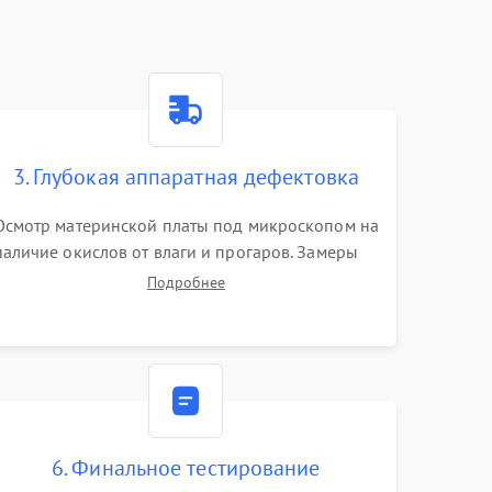
3. Глубокая аппаратная дефектовка
Осмотр материнской платы под микроскопом на
наличие окислов от влаги и прогаров. Замеры
сопротивлений и дежурных напряжений.
Подробнее
Проверка цепей питания, мультиконтроллера,
процессора и видеочипа.
6. Финальное тестирование