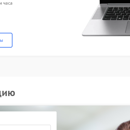
и часа
ны
цию