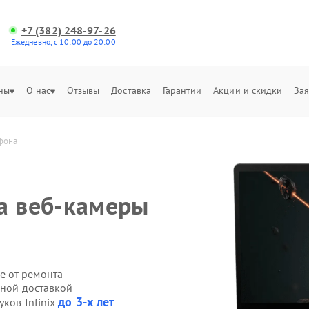
+7 (382) 248-97-26
Ежедневно, с 10:00 до 20:00
ны
О нас
Отзывы
Доставка
Гарантии
Акции и скидки
Зая
офона
а веб‑камеры
е от ремонта
нной доставкой
до 3-х лет
уков Infinix