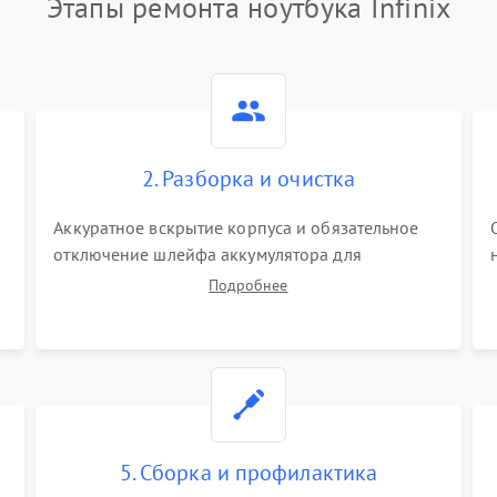
Этапы ремонта ноутбука Infinix
2. Разборка и очистка
Аккуратное вскрытие корпуса и обязательное
отключение шлейфа аккумулятора для
обесточивания платы. Демонтаж системы
Подробнее
охлаждения, очистка кулера от пыли и удаление
высохшей термопасты с кристаллов чипов.
5. Сборка и профилактика