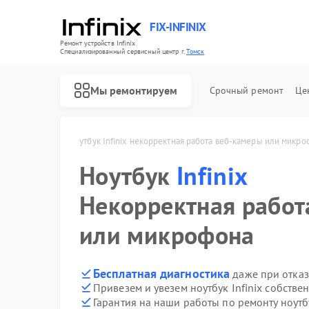
FIX-INFINIX
Ремонт устройств Infinix
Специализированный cервисный центр г.
Томск
Мы ремонтируем
Срочный ремонт
Це
Infinix в Томске
Ноутбук Infinix некорректная работа веб‑камеры или микр
Ноутбук
Infinix
Некорректная работ
или микрофона
Бесплатная диагностика
даже при отказ
Привезем и увезем ноутбук Infinix собстве
Гарантия на наши работы по ремонту ноутб