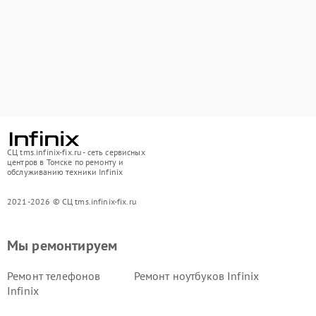
СЦ tms.infinix-fix.ru - сеть сервисных
центров в Томске по ремонту и
обслуживанию техники Infinix
2021-2026 © СЦ tms.infinix-fix.ru
Мы ремонтируем
Ремонт телефонов
Ремонт ноутбуков Infinix
Infinix