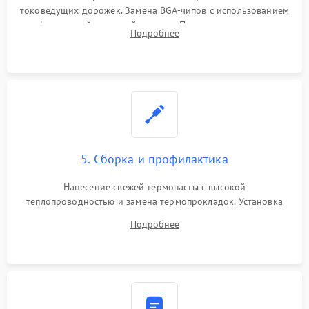
токоведущих дорожек. Замена BGA-чипов с использованием
инфракрасной паяльной станции. Прошивка микросхемы
Подробнее
BIOS или замена поврежденных портов USB
5. Сборка и профилактика
Нанесение свежей термопасты с высокой
теплопроводностью и замена термопрокладок. Установка
системы охлаждения, подключение всех внутренних
Подробнее
шлейфов, модулей памяти и накопителей. Предварительная
сборка корпуса.