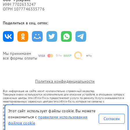
ИНН 7702633247
ОГРН 1077746335776
Поделиться в соц. сетях:
Мы принимаем
все формы оплаты
Политика конфиденциальности
Вся информация на сайте носит исключительно справочный характер.
Товарные знаки используются исключительно для описания устройств, в отношении которых
сервисные центры tms.infinix-fix.ru предоставляют услуги по ремонту. Услуги оказываются в
неавторизованных сервисных центрах tms.infinix-fix.ru, которые не связаны с
правообладателями товарных знаков или их официальными представителями.
Ремонт осуществляется для устройств, уже введенных в гражданский оборот в соответствии
Этот сайт использует файлы cookie. Вы можете
со статьей 1487 ГК РФ.
Использование товарных знаков не преследует цели индивидуализации услуг или введения
ознакомиться с
правилами использования
Согласен
потребителей в заблуждение, а служит для информирования о предоставляемых услугах по
файлов cookie
ремонту техники указанных брендов.
Представленная на сайте информация не является публичной офертой, определяемой
положениями Статьи 437(2) Гражданского кодекса РФ