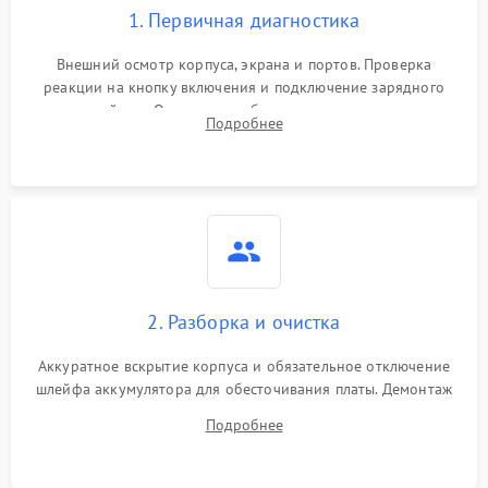
1. Первичная диагностика
Внешний осмотр корпуса, экрана и портов. Проверка
реакции на кнопку включения и подключение зарядного
устройства. Оценка потребления тока с помощью
Подробнее
лабораторного блока питания для локализации проблемы.
2. Разборка и очистка
Аккуратное вскрытие корпуса и обязательное отключение
шлейфа аккумулятора для обесточивания платы. Демонтаж
системы охлаждения, очистка кулера от пыли и удаление
Подробнее
высохшей термопасты с кристаллов чипов.