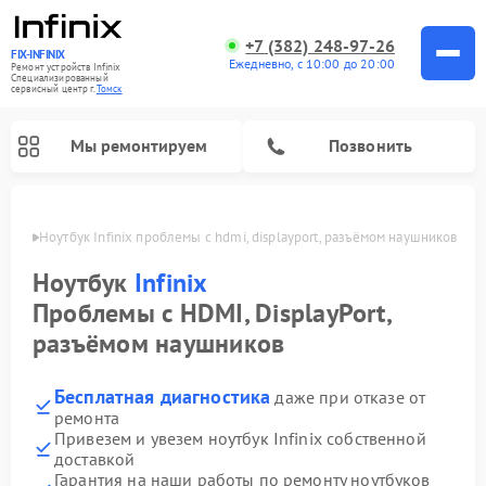
+7 (382) 248-97-26
FIX-INFINIX
Ежедневно, с 10:00 до 20:00
Ремонт устройств Infinix
Специализированный
cервисный центр г.
Томск
Мы ремонтируем
Позвонить
Томске
Ноутбук Infinix проблемы с hdmi, displayport, разъёмом наушников
Ноутбук
Infinix
Проблемы с HDMI, DisplayPort,
разъёмом наушников
Бесплатная диагностика
даже при отказе от
ремонта
Привезем и увезем ноутбук Infinix собственной
доставкой
Гарантия на наши работы по ремонту ноутбуков