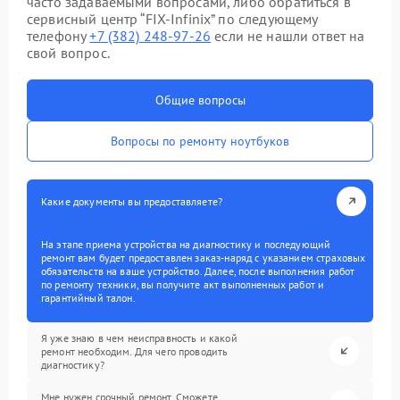
часто задаваемыми вопросами, либо обратиться в
сервисный центр “FIX-Infinix” по следующему
телефону
+7 (382) 248-97-26
если не нашли ответ на
свой вопрос.
Общие вопросы
Вопросы по ремонту ноутбуков
Какие документы вы предоставляете?
На этапе приема устройства на диагностику и последующий
ремонт вам будет предоставлен заказ-наряд с указанием страховых
обязательств на ваше устройство. Далее, после выполнения работ
по ремонту техники, вы получите акт выполненных работ и
гарантийный талон.
Я уже знаю в чем неисправность и какой
ремонт необходим. Для чего проводить
диагностику?
Мне нужен срочный ремонт. Сможете