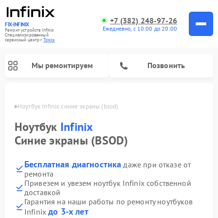
+7 (382) 248-97-26
FIX-INFINIX
Ежедневно, с 10:00 до 20:00
Ремонт устройств Infinix
Специализированный
cервисный центр г.
Томск
Мы ремонтируем
Позвонить
Томске
Ноутбук Infinix синие экраны (bsod)
Ноутбук
Infinix
Синие экраны (BSOD)
Бесплатная диагностика
даже при отказе от
ремонта
Привезем и увезем ноутбук Infinix собственной
доставкой
Гарантия на наши работы по ремонту ноутбуков
до 3-х лет
Infinix