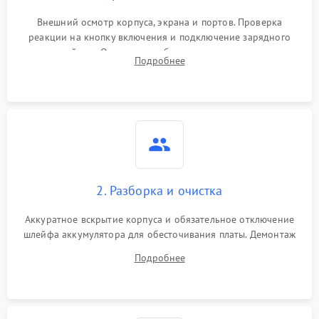
Внешний осмотр корпуса, экрана и портов. Проверка
реакции на кнопку включения и подключение зарядного
устройства. Оценка потребления тока с помощью
Подробнее
лабораторного блока питания для локализации проблемы.
2. Разборка и очистка
Аккуратное вскрытие корпуса и обязательное отключение
шлейфа аккумулятора для обесточивания платы. Демонтаж
системы охлаждения, очистка кулера от пыли и удаление
Подробнее
высохшей термопасты с кристаллов чипов.