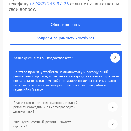
телефону
+7 (382) 248-97-26
если не нашли ответ на
свой вопрос.
Общие вопросы
Вопросы по ремонту ноутбуков
Какие документы вы предоставляете?
На этапе приема устройства на диагностику и последующий
ремонт вам будет предоставлен заказ-наряд с указанием страховых
обязательств на ваше устройство. Далее, после выполнения работ
по ремонту техники, вы получите акт выполненных работ и
гарантийный талон.
Я уже знаю в чем неисправность и какой
ремонт необходим. Для чего проводить
диагностику?
Мне нужен срочный ремонт. Сможете
сделать?