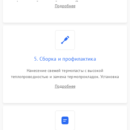
инфракрасной паяльной станции. Прошивка микросхемы
Подробнее
BIOS или замена поврежденных портов USB
5. Сборка и профилактика
Нанесение свежей термопасты с высокой
теплопроводностью и замена термопрокладок. Установка
системы охлаждения, подключение всех внутренних
Подробнее
шлейфов, модулей памяти и накопителей. Предварительная
сборка корпуса.