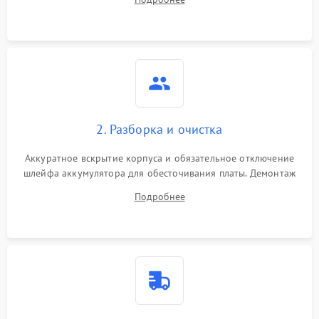
лабораторного блока питания для локализации проблемы.
2. Разборка и очистка
Аккуратное вскрытие корпуса и обязательное отключение
шлейфа аккумулятора для обесточивания платы. Демонтаж
системы охлаждения, очистка кулера от пыли и удаление
Подробнее
высохшей термопасты с кристаллов чипов.