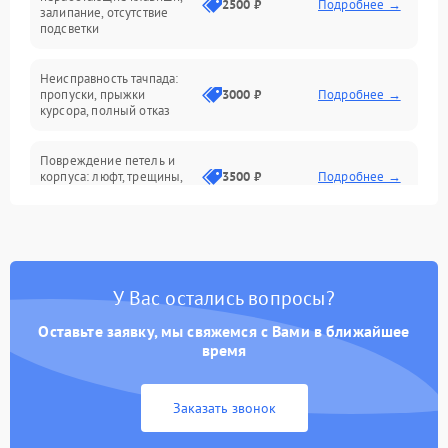
2500 ₽
Подробнее →
залипание, отсутствие
подсветки
Батарея
Неисправность тачпада:
Сеть и интернет
пропуски, прыжки
3000 ₽
Подробнее →
курсора, полный отказ
Система охлаждения
Повреждение петель и
корпуса: люфт, трещины,
3500 ₽
Подробнее →
деформация
Проблемы аккумулятора:
быстрая разрядка,
2500 ₽
Подробнее →
невозможность зарядки,
вздутие
У Вас остались вопросы?
Оставьте заявку, мы свяжемся с Вами в ближайшее
Неисправность зарядного
время
устройства или разъёма
2000 ₽
Подробнее →
питания
Заказать звонок
Перегрев из‑за пыли,
износа термопасты или
2500 ₽
Подробнее →