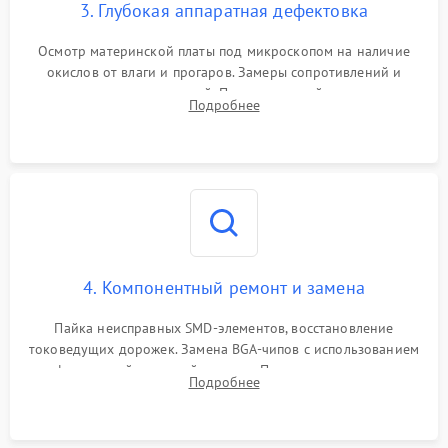
3. Глубокая аппаратная дефектовка
Осмотр материнской платы под микроскопом на наличие
окислов от влаги и прогаров. Замеры сопротивлений и
дежурных напряжений. Проверка цепей питания,
Подробнее
мультиконтроллера, процессора и видеочипа.
4. Компонентный ремонт и замена
Пайка неисправных SMD-элементов, восстановление
токоведущих дорожек. Замена BGA-чипов с использованием
инфракрасной паяльной станции. Прошивка микросхемы
Подробнее
BIOS или замена поврежденных портов USB