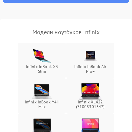
неисправности кулера
Выход из строя SSD или
HDD: медленная загрузка,
3000 ₽
Подробнее →
ошибки чтения,
пропадание диска
Модели ноутбуков Infinix
Неисправность
оперативной памяти:
2000 ₽
Подробнее →
вылеты приложений,
синие экраны
Infinix InBook X3
Infinix InBook Air
Slim
Pro+
Проблемы Wi‑Fi или
2500 ₽
Подробнее →
Bluetooth модулей
Infinix InBook Y4H
Infinix XL422
Max
(71008301342)