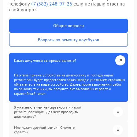
телефону
+7 (382) 248-97-26
если не нашли ответ на
свой вопрос.
Общие вопросы
Вопросы по ремонту ноутбуков
Какие документы вы предоставляете?
На этапе приема устройства на диагностику и последующий
ремонт вам будет предоставлен заказ-наряд с указанием страховых
обязательств на ваше устройство. Далее, после выполнения работ
по ремонту техники, вы получите акт выполненных работ и
гарантийный талон.
Я уже знаю в чем неисправность и какой
ремонт необходим. Для чего проводить
диагностику?
Мне нужен срочный ремонт. Сможете
сделать?