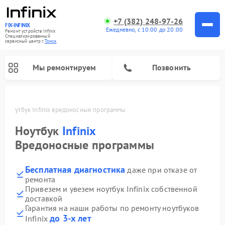
+7 (382) 248-97-26
FIX-INFINIX
Ежедневно, с 10:00 до 20:00
Ремонт устройств Infinix
Специализированный
cервисный центр г.
Томск
Мы ремонтируем
Позвонить
ке
Ноутбук Infinix вредоносные программы
Ноутбук
Infinix
Вредоносные программы
Бесплатная диагностика
даже при отказе от
ремонта
Привезем и увезем ноутбук Infinix собственной
доставкой
Гарантия на наши работы по ремонту ноутбуков
до 3-х лет
Infinix