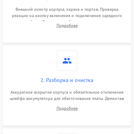
Внешний осмотр корпуса, экрана и портов. Проверка
реакции на кнопку включения и подключение зарядного
устройства. Оценка потребления тока с помощью
Подробнее
лабораторного блока питания для локализации проблемы.
2. Разборка и очистка
Аккуратное вскрытие корпуса и обязательное отключение
шлейфа аккумулятора для обесточивания платы. Демонтаж
системы охлаждения, очистка кулера от пыли и удаление
Подробнее
высохшей термопасты с кристаллов чипов.