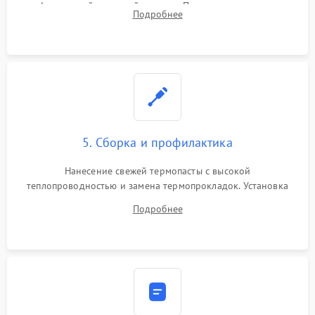
инфракрасной паяльной станции. Прошивка микросхемы
Подробнее
BIOS или замена поврежденных портов USB
5. Сборка и профилактика
Нанесение свежей термопасты с высокой
теплопроводностью и замена термопрокладок. Установка
системы охлаждения, подключение всех внутренних
Подробнее
шлейфов, модулей памяти и накопителей. Предварительная
сборка корпуса.