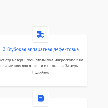
3. Глубокая аппаратная дефектовка
Осмотр материнской платы под микроскопом на
наличие окислов от влаги и прогаров. Замеры
сопротивлений и дежурных напряжений.
Подробнее
Проверка цепей питания, мультиконтроллера,
процессора и видеочипа.