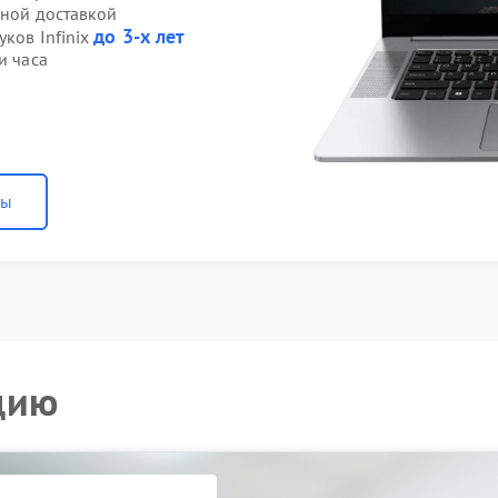
нной доставкой
до 3-х лет
уков Infinix
и часа
ны
цию