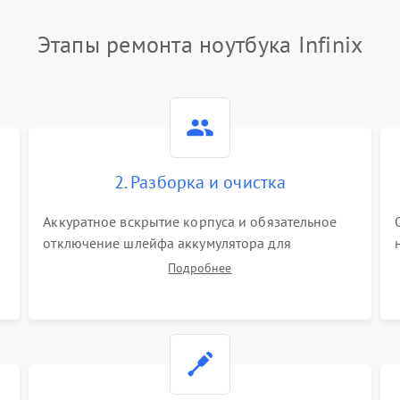
Этапы ремонта ноутбука Infinix
2. Разборка и очистка
Аккуратное вскрытие корпуса и обязательное
отключение шлейфа аккумулятора для
обесточивания платы. Демонтаж системы
Подробнее
охлаждения, очистка кулера от пыли и удаление
высохшей термопасты с кристаллов чипов.