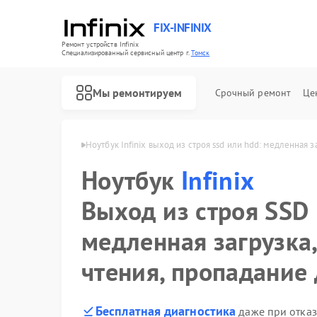
FIX-INFINIX
Ремонт устройств Infinix
Специализированный cервисный центр г.
Томск
Мы ремонтируем
Срочный ремонт
Це
ков Infinix в Томске
Ноутбук Infinix выход из строя ssd или hdd: медленная 
Ноутбук
Infinix
Выход из строя SSD
медленная загрузка
чтения, пропадание
Бесплатная диагностика
даже при отказ