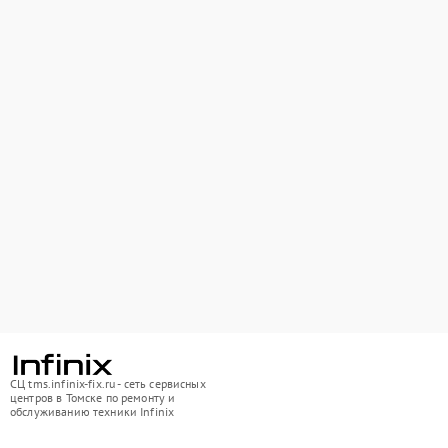
СЦ tms.infinix-fix.ru - сеть сервисных
центров в Томске по ремонту и
обслуживанию техники Infinix