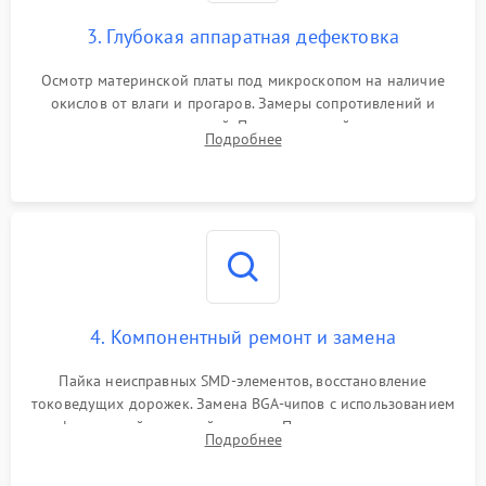
3. Глубокая аппаратная дефектовка
Осмотр материнской платы под микроскопом на наличие
окислов от влаги и прогаров. Замеры сопротивлений и
дежурных напряжений. Проверка цепей питания,
Подробнее
мультиконтроллера, процессора и видеочипа.
4. Компонентный ремонт и замена
Пайка неисправных SMD-элементов, восстановление
токоведущих дорожек. Замена BGA-чипов с использованием
инфракрасной паяльной станции. Прошивка микросхемы
Подробнее
BIOS или замена поврежденных портов USB