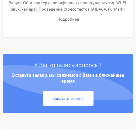
Запуск ОС и проверка периферии (клавиатура, тачпад, Wi-Fi,
звук, камера). Проведение стресс-тестов (AIDA64, FurMark)
для контроля температурного режима и стабильности
Подробнее
системы под пиковой нагрузкой.
У Вас остались вопросы?
Оставьте заявку, мы свяжемся с Вами в ближайшее
время
Заказать звонок