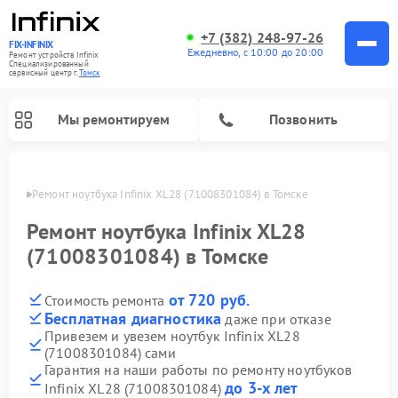
+7 (382) 248-97-26
FIX-INFINIX
Ежедневно, с 10:00 до 20:00
Ремонт устройств Infinix
Специализированный
cервисный центр г.
Томск
Мы ремонтируем
Позвонить
Томске
Ремонт ноутбука Infinix XL28 (71008301084) в Томске
Ремонт ноутбука Infinix XL28
(71008301084) в Томске
от 720 руб.
Стоимость ремонта
Бесплатная диагностика
даже при отказе
Привезем и увезем ноутбук Infinix XL28
(71008301084) сами
Гарантия на наши работы по ремонту ноутбуков
до 3-х лет
Infinix XL28 (71008301084)