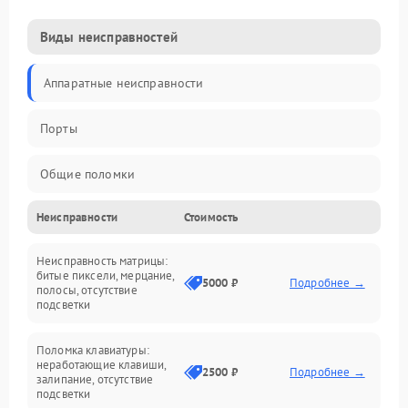
Виды неисправностей
Аппаратные неисправности
Порты
Общие поломки
Неисправности
Стоимость
Устройства
Неисправность матрицы:
Программные ошибки
битые пиксели, мерцание,
5000 ₽
Подробнее →
полосы, отсутствие
подсветки
Электрические и системные сбои
Поломка клавиатуры:
Интерфейсные проблемы
неработающие клавиши,
2500 ₽
Подробнее →
залипание, отсутствие
подсветки
Батарея