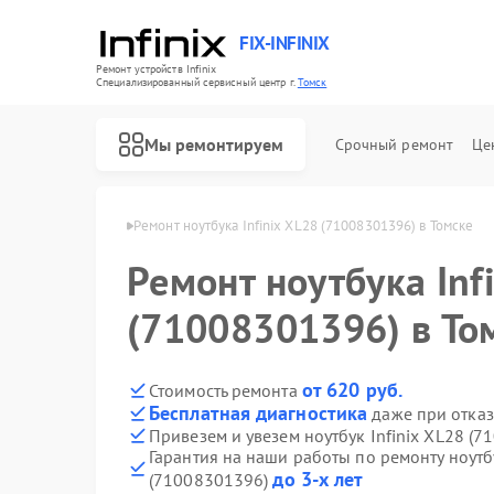
FIX-INFINIX
Ремонт устройств Infinix
Специализированный cервисный центр г.
Томск
Мы ремонтируем
Срочный ремонт
Це
ков Infinix в Томске
Ремонт ноутбука Infinix XL28 (71008301396) в Томске
Ремонт ноутбука Inf
(71008301396) в То
от 620 руб.
Стоимость ремонта
Бесплатная диагностика
даже при отказ
Привезем и увезем ноутбук Infinix XL28 (
Гарантия на наши работы по ремонту ноутбу
до 3-х лет
(71008301396)