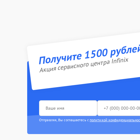
Получите 1500 рубле
Акция сервисного центра Infinix
Отправляя, Вы соглашаетесь с
политикой конфиденциально