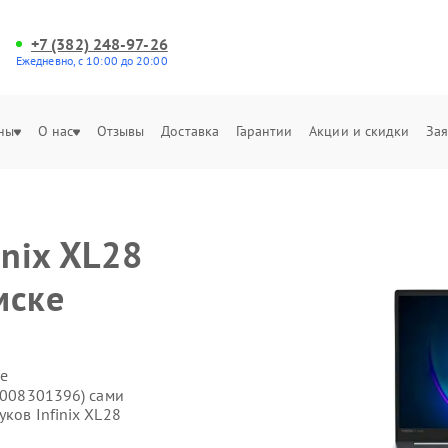
+7 (382) 248-97-26
Ежедневно, с 10:00 до 20:00
ны
О нас
Отзывы
Доставка
Гарантии
Акции и скидки
Зая
inix XL28
мске
е
71008301396) сами
ков Infinix XL28