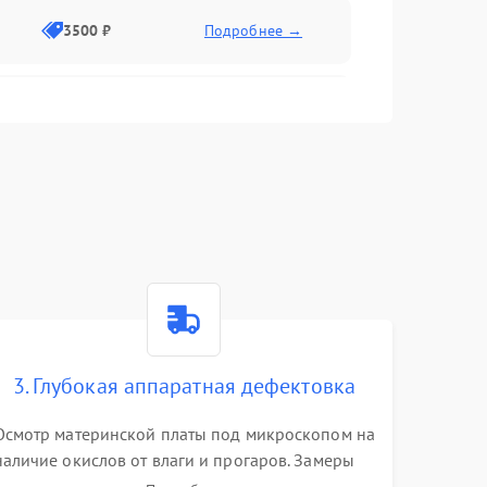
3500 ₽
Подробнее →
2500 ₽
Подробнее →
2000 ₽
Подробнее →
2500 ₽
Подробнее →
3. Глубокая аппаратная дефектовка
3000 ₽
Подробнее →
Осмотр материнской платы под микроскопом на
наличие окислов от влаги и прогаров. Замеры
2000 ₽
Подробнее →
сопротивлений и дежурных напряжений.