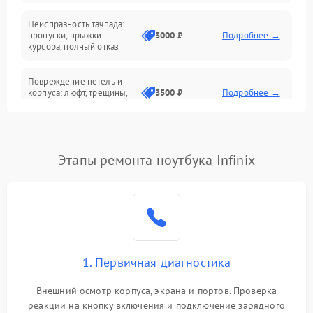
Неисправность тачпада:
Сеть и интернет
пропуски, прыжки
3000 ₽
Подробнее →
курсора, полный отказ
Система охлаждения
Повреждение петель и
корпуса: люфт, трещины,
3500 ₽
Подробнее →
деформация
Проблемы аккумулятора:
быстрая разрядка,
2500 ₽
Подробнее →
Этапы ремонта ноутбука Infinix
невозможность зарядки,
вздутие
Неисправность зарядного
устройства или разъёма
2000 ₽
Подробнее →
питания
1. Первичная диагностика
Перегрев из‑за пыли,
износа термопасты или
2500 ₽
Подробнее →
неисправности кулера
Внешний осмотр корпуса, экрана и портов. Проверка
реакции на кнопку включения и подключение зарядного