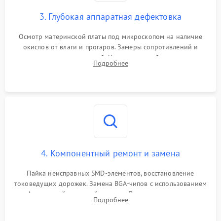
3. Глубокая аппаратная дефектовка
Осмотр материнской платы под микроскопом на наличие
окислов от влаги и прогаров. Замеры сопротивлений и
дежурных напряжений. Проверка цепей питания,
Подробнее
мультиконтроллера, процессора и видеочипа.
4. Компонентный ремонт и замена
Пайка неисправных SMD-элементов, восстановление
токоведущих дорожек. Замена BGA-чипов с использованием
инфракрасной паяльной станции. Прошивка микросхемы
Подробнее
BIOS или замена поврежденных портов USB