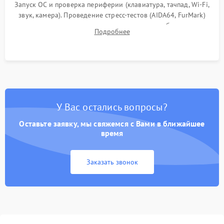
Запуск ОС и проверка периферии (клавиатура, тачпад, Wi-Fi,
звук, камера). Проведение стресс-тестов (AIDA64, FurMark)
для контроля температурного режима и стабильности
Подробнее
системы под пиковой нагрузкой.
У Вас остались вопросы?
Оставьте заявку, мы свяжемся с Вами в ближайшее
время
Заказать звонок