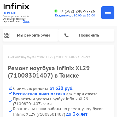
+7 (382) 248-97-26
FIX-INFINIX
Ежедневно, с 10:00 до 20:00
Ремонт устройств Infinix
Специализированный
cервисный центр г.
Томск
Мы ремонтируем
Позвонить
Томске
Ремонт ноутбука Infinix XL29 (71008301407) в Томске
Ремонт ноутбука Infinix XL29
(71008301407) в Томске
от 620 руб.
Стоимость ремонта
Бесплатная диагностика
даже при отказе
Привезем и увезем ноутбук Infinix XL29
(71008301407) сами
Гарантия на наши работы по ремонту ноутбуков
до 3-х лет
Infinix XL29 (71008301407)