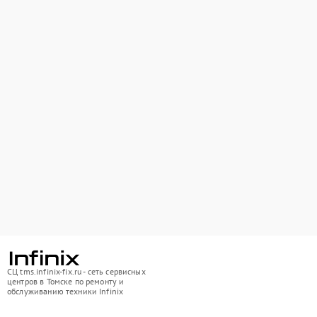
СЦ tms.infinix-fix.ru - сеть сервисных
центров в Томске по ремонту и
обслуживанию техники Infinix