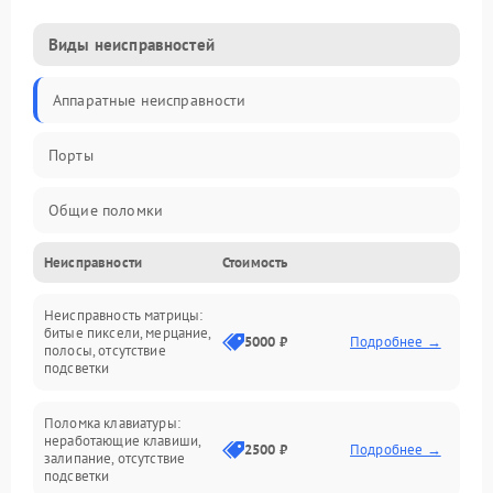
Виды неисправностей
Аппаратные неисправности
Порты
Общие поломки
Неисправности
Стоимость
Устройства
Неисправность матрицы:
Программные ошибки
битые пиксели, мерцание,
5000 ₽
Подробнее →
полосы, отсутствие
подсветки
Электрические и системные сбои
Поломка клавиатуры:
Интерфейсные проблемы
неработающие клавиши,
2500 ₽
Подробнее →
залипание, отсутствие
подсветки
Батарея