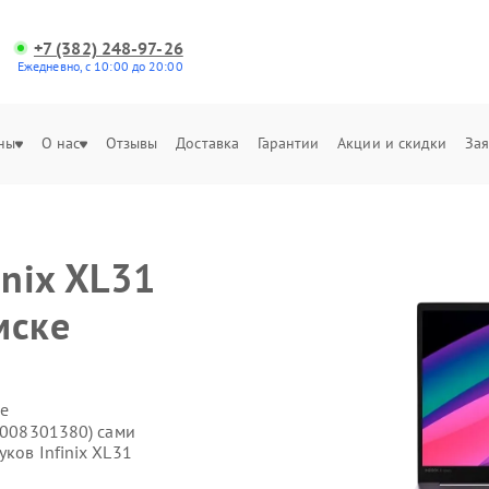
+7 (382) 248-97-26
Ежедневно, с 10:00 до 20:00
ны
О нас
Отзывы
Доставка
Гарантии
Акции и скидки
Зая
inix XL31
мске
е
71008301380) сами
ков Infinix XL31