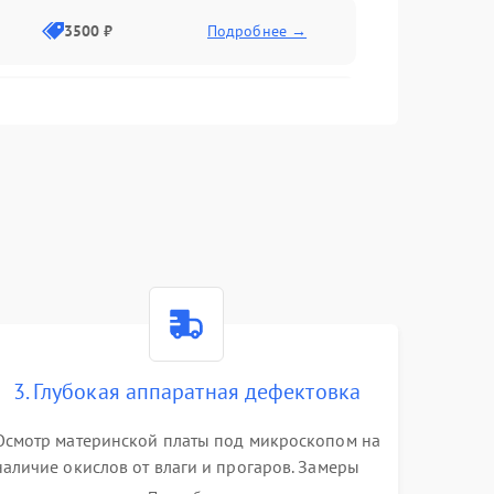
3500 ₽
Подробнее →
2500 ₽
Подробнее →
2000 ₽
Подробнее →
2500 ₽
Подробнее →
3. Глубокая аппаратная дефектовка
3000 ₽
Подробнее →
Осмотр материнской платы под микроскопом на
наличие окислов от влаги и прогаров. Замеры
2000 ₽
Подробнее →
сопротивлений и дежурных напряжений.