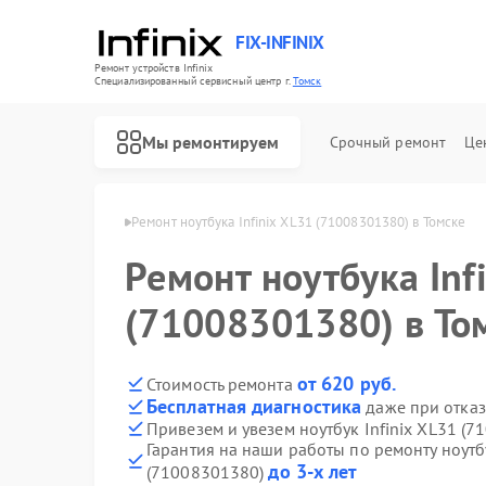
FIX-INFINIX
Ремонт устройств Infinix
Специализированный cервисный центр г.
Томск
Мы ремонтируем
Срочный ремонт
Це
ков Infinix в Томске
Ремонт ноутбука Infinix XL31 (71008301380) в Томске
Ремонт ноутбука Inf
(71008301380) в То
от 620 руб.
Стоимость ремонта
Бесплатная диагностика
даже при отказ
Привезем и увезем ноутбук Infinix XL31 (
Гарантия на наши работы по ремонту ноутбу
до 3-х лет
(71008301380)