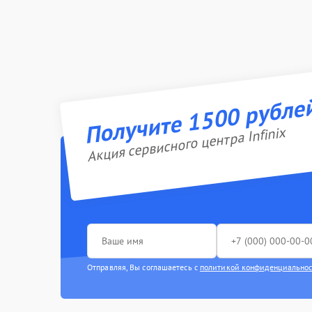
Получите 1500 рубле
Акция сервисного центра Infinix
Отправляя, Вы соглашаетесь с
политикой конфиденциально