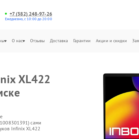
+7 (382) 248-97-26
Ежедневно, с 10:00 до 20:00
ны
О нас
Отзывы
Доставка
Гарантии
Акции и скидки
Зая
inix XL422
мске
е
(71008301391) сами
уков Infinix XL422