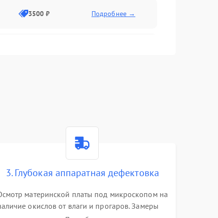
3500 ₽
Подробнее →
2500 ₽
Подробнее →
2000 ₽
Подробнее →
2500 ₽
Подробнее →
3. Глубокая аппаратная дефектовка
3000 ₽
Подробнее →
Осмотр материнской платы под микроскопом на
наличие окислов от влаги и прогаров. Замеры
2000 ₽
Подробнее →
сопротивлений и дежурных напряжений.