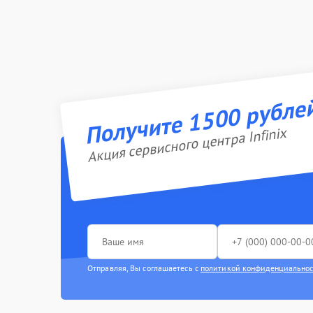
Получите 1500 рубле
Акция сервисного центра Infinix
Отправляя, Вы соглашаетесь с
политикой конфиденциально