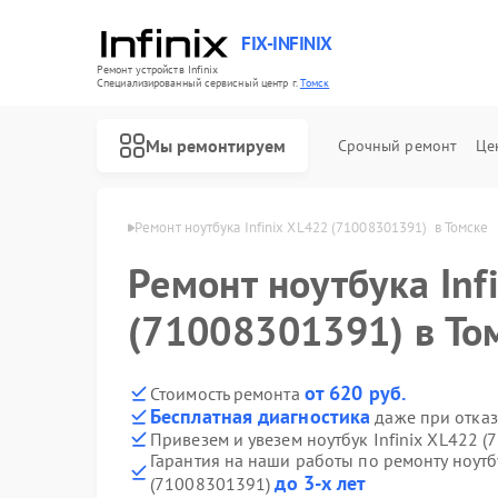
FIX-INFINIX
Ремонт устройств Infinix
Специализированный cервисный центр г.
Томск
Мы ремонтируем
Срочный ремонт
Це
ков Infinix в Томске
Ремонт ноутбука Infinix XL422 (71008301391)  в Томске
Ремонт ноутбука Inf
(71008301391) в То
от 620 руб.
Стоимость ремонта
Бесплатная диагностика
даже при отказ
Привезем и увезем ноутбук Infinix XL422 
Гарантия на наши работы по ремонту ноутб
до 3-х лет
(71008301391)