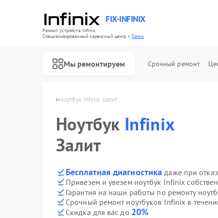
FIX-INFINIX
Ремонт устройств Infinix
Специализированный cервисный центр г.
Томск
Мы ремонтируем
Срочный ремонт
Це
ков Infinix в Томске
Ноутбук Infinix залит
Ноутбук
Infinix
Залит
Бесплатная диагностика
даже при отказ
Привезем и увезем ноутбук Infinix собстве
Гарантия на наши работы по ремонту ноутб
Срочный ремонт ноутбуков Infinix в течени
20%
Скидка для вас до