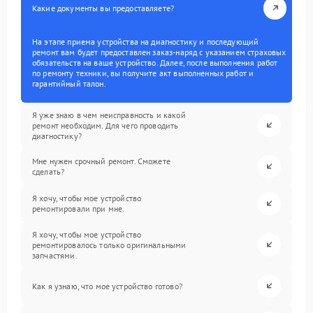
Какие документы вы предоставляете?
На этапе приема устройства на диагностику и последующий
ремонт вам будет предоставлен заказ-наряд с указанием страховых
обязательств на ваше устройство. Далее, после выполнения работ
по ремонту техники, вы получите акт выполненных работ и
гарантийный талон.
Я уже знаю в чем неисправность и какой
ремонт необходим. Для чего проводить
диагностику?
Мне нужен срочный ремонт. Сможете
сделать?
Я хочу, чтобы мое устройство
ремонтировали при мне.
Я хочу, чтобы мое устройство
ремонтировалось только оригинальными
запчастями.
Как я узнаю, что мое устройство готово?