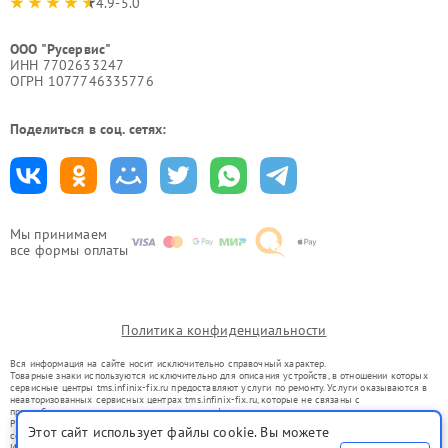
4.9-5.0
ООО "Русервис"
ИНН 7702633247
ОГРН 1077746335776
Поделиться в соц. сетях:
Мы принимаем
все формы оплаты
Политика конфиденциальности
Вся информация на сайте носит исключительно справочный характер.
Товарные знаки используются исключительно для описания устройств, в отношении которых
сервисные центры tms.infinix-fix.ru предоставляют услуги по ремонту. Услуги оказываются в
неавторизованных сервисных центрах tms.infinix-fix.ru, которые не связаны с
правообладателями товарных знаков или их официальными представителями.
Ремонт осуществляется для устройств, уже введенных в гражданский оборот в соответствии
Этот сайт использует файлы cookie. Вы можете
со статьей 1487 ГК РФ.
Использование товарных знаков не преследует цели индивидуализации услуг или введения