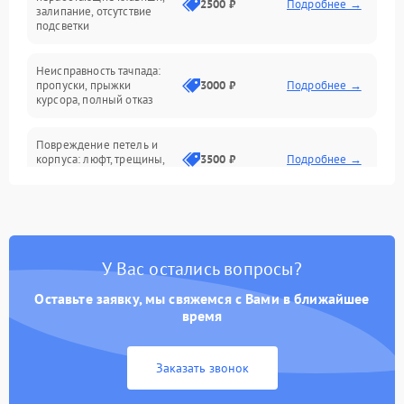
2500 ₽
Подробнее →
залипание, отсутствие
подсветки
Батарея
Неисправность тачпада:
Сеть и интернет
пропуски, прыжки
3000 ₽
Подробнее →
курсора, полный отказ
Система охлаждения
Повреждение петель и
корпуса: люфт, трещины,
3500 ₽
Подробнее →
деформация
Проблемы аккумулятора:
быстрая разрядка,
2500 ₽
Подробнее →
невозможность зарядки,
вздутие
У Вас остались вопросы?
Оставьте заявку, мы свяжемся с Вами в ближайшее
Неисправность зарядного
время
устройства или разъёма
2000 ₽
Подробнее →
питания
Заказать звонок
Перегрев из‑за пыли,
износа термопасты или
2500 ₽
Подробнее →