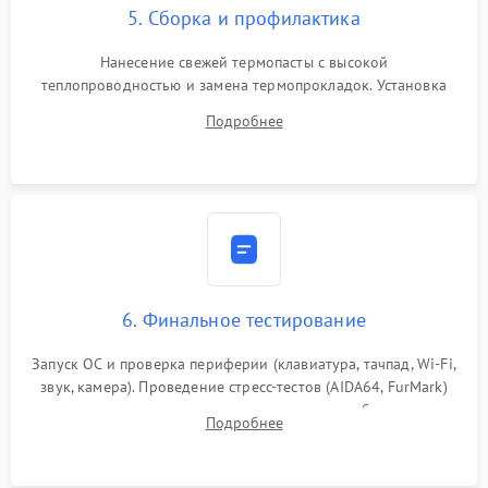
5. Сборка и профилактика
Нанесение свежей термопасты с высокой
теплопроводностью и замена термопрокладок. Установка
системы охлаждения, подключение всех внутренних
Подробнее
шлейфов, модулей памяти и накопителей. Предварительная
сборка корпуса.
6. Финальное тестирование
Запуск ОС и проверка периферии (клавиатура, тачпад, Wi-Fi,
звук, камера). Проведение стресс-тестов (AIDA64, FurMark)
для контроля температурного режима и стабильности
Подробнее
системы под пиковой нагрузкой.