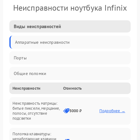
Неисправности ноутбука Infinix
Виды неисправностей
Аппаратные неисправности
Порты
Общие поломки
Неисправности
Стоимость
Устройства
Неисправность матрицы:
Программные ошибки
битые пиксели, мерцание,
5000 ₽
Подробнее →
полосы, отсутствие
подсветки
Электрические и системные сбои
Поломка клавиатуры:
Интерфейсные проблемы
неработающие клавиши,