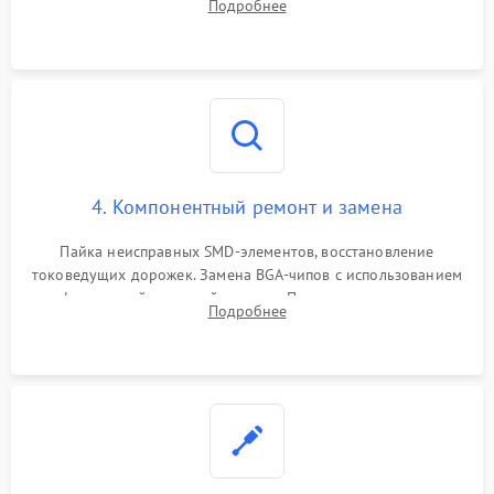
Подробнее
мультиконтроллера, процессора и видеочипа.
4. Компонентный ремонт и замена
Пайка неисправных SMD-элементов, восстановление
токоведущих дорожек. Замена BGA-чипов с использованием
инфракрасной паяльной станции. Прошивка микросхемы
Подробнее
BIOS или замена поврежденных портов USB