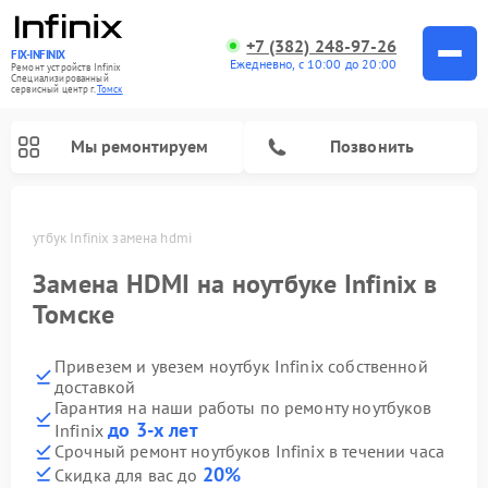
+7 (382) 248-97-26
FIX-INFINIX
Ежедневно, с 10:00 до 20:00
Ремонт устройств Infinix
Специализированный
cервисный центр г.
Томск
Мы ремонтируем
Позвонить
ке
Ноутбук Infinix замена hdmi
Замена HDMI на ноутбуке Infinix в
Томске
Привезем и увезем ноутбук Infinix собственной
доставкой
Гарантия на наши работы по ремонту ноутбуков
до 3-х лет
Infinix
Срочный ремонт ноутбуков Infinix в течении часа
20%
Скидка для вас до