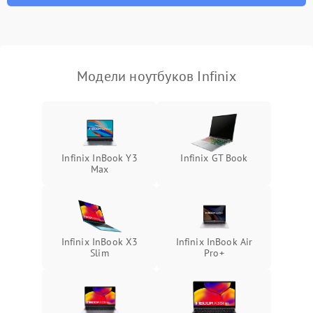
неисправности кулера
Выход из строя SSD или
HDD: медленная загрузка,
3000 ₽
Подробнее →
ошибки чтения,
пропадание диска
Модели ноутбуков Infinix
Неисправность
оперативной памяти:
2000 ₽
Подробнее →
вылеты приложений,
синие экраны
Infinix InBook Y3
Infinix GT Book
Max
Проблемы Wi‑Fi или
2500 ₽
Подробнее →
Bluetooth модулей
Infinix InBook X3
Infinix InBook Air
Slim
Pro+