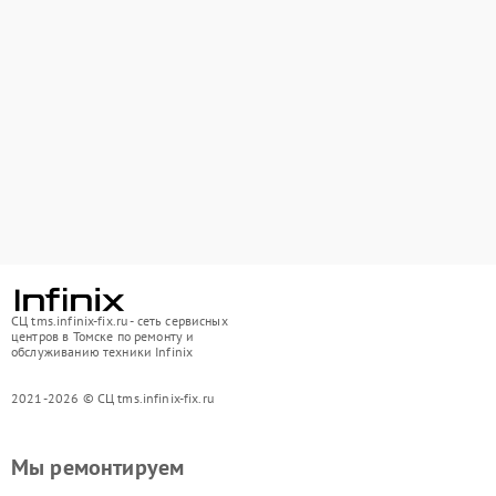
СЦ tms.infinix-fix.ru - сеть сервисных
центров в Томске по ремонту и
обслуживанию техники Infinix
2021-2026 © СЦ tms.infinix-fix.ru
Мы ремонтируем