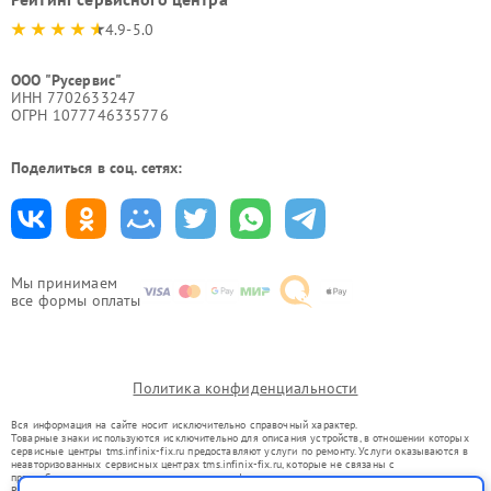
4.9-5.0
ООО "Русервис"
ИНН 7702633247
ОГРН 1077746335776
Поделиться в соц. сетях:
Мы принимаем
все формы оплаты
Политика конфиденциальности
Вся информация на сайте носит исключительно справочный характер.
Товарные знаки используются исключительно для описания устройств, в отношении которых
сервисные центры tms.infinix-fix.ru предоставляют услуги по ремонту. Услуги оказываются в
неавторизованных сервисных центрах tms.infinix-fix.ru, которые не связаны с
правообладателями товарных знаков или их официальными представителями.
Ремонт осуществляется для устройств, уже введенных в гражданский оборот в соответствии