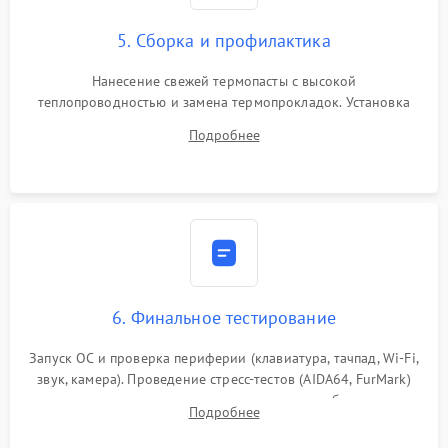
5. Сборка и профилактика
Нанесение свежей термопасты с высокой
теплопроводностью и замена термопрокладок. Установка
системы охлаждения, подключение всех внутренних
Подробнее
шлейфов, модулей памяти и накопителей. Предварительная
сборка корпуса.
6. Финальное тестирование
Запуск ОС и проверка периферии (клавиатура, тачпад, Wi-Fi,
звук, камера). Проведение стресс-тестов (AIDA64, FurMark)
для контроля температурного режима и стабильности
Подробнее
системы под пиковой нагрузкой.