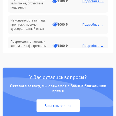
2500 ₽
Подробнее →
залипание, отсутствие
подсветки
Батарея
Неисправность тачпада:
Сеть и интернет
пропуски, прыжки
3000 ₽
Подробнее →
курсора, полный отказ
Система охлаждения
Повреждение петель и
корпуса: люфт, трещины,
3500 ₽
Подробнее →
деформация
Проблемы аккумулятора:
быстрая разрядка,
2500 ₽
Подробнее →
невозможность зарядки,
вздутие
У Вас остались вопросы?
Оставьте заявку, мы свяжемся с Вами в ближайшее
Неисправность зарядного
время
устройства или разъёма
2000 ₽
Подробнее →
питания
Заказать звонок
Перегрев из‑за пыли,
износа термопасты или
2500 ₽
Подробнее →