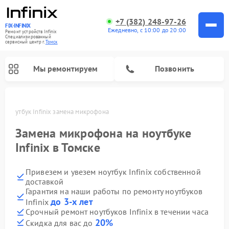
+7 (382) 248-97-26
FIX-INFINIX
Ежедневно, с 10:00 до 20:00
Ремонт устройств Infinix
Специализированный
cервисный центр г.
Томск
Мы ремонтируем
Позвонить
ке
Ноутбук Infinix замена микрофона
Замена микрофона на ноутбуке
Infinix в Томске
Привезем и увезем ноутбук Infinix собственной
доставкой
Гарантия на наши работы по ремонту ноутбуков
до 3-х лет
Infinix
Срочный ремонт ноутбуков Infinix в течении часа
20%
Скидка для вас до