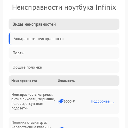
Неисправности ноутбука Infinix
Виды неисправностей
Аппаратные неисправности
Порты
Общие поломки
Неисправности
Стоимость
Устройства
Неисправность матрицы:
Программные ошибки
битые пиксели, мерцание,
5000 ₽
Подробнее →
полосы, отсутствие
подсветки
Электрические и системные сбои
Поломка клавиатуры:
Интерфейсные проблемы
неработающие клавиши,