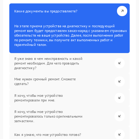
Какие документы вы предоставляете?
На этапе приема устройства на диагностику и последующий
ремонт вам будет предоставлен заказ-наряд с указанием страховых
обязательств на ваше устройство. Далее, после выполнения работ
по ремонту техники, вы получите акт выполненных работ и
гарантийный талон.
Я уже знаю в чем неисправность и какой
ремонт необходим. Для чего проводить
диагностику?
Мне нужен срочный ремонт. Сможете
сделать?
Я хочу, чтобы мое устройство
ремонтировали при мне.
Я хочу, чтобы мое устройство
ремонтировалось только оригинальными
запчастями.
Как я узнаю, что мое устройство готово?