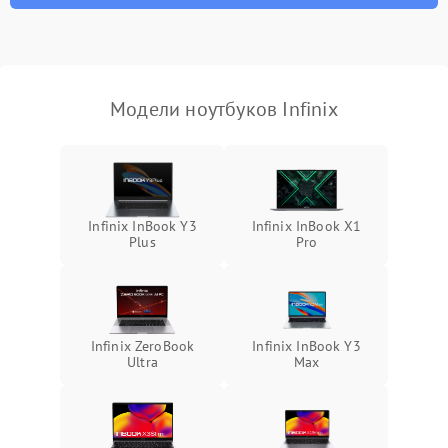
неисправности кулера
Выход из строя SSD или
HDD: медленная загрузка,
3000 ₽
Подробнее →
ошибки чтения,
пропадание диска
Модели ноутбуков Infinix
Неисправность
оперативной памяти:
2000 ₽
Подробнее →
вылеты приложений,
синие экраны
Infinix InBook Y3
Infinix InBook X1
Plus
Pro
Проблемы Wi‑Fi или
2500 ₽
Подробнее →
Bluetooth модулей
Infinix ZeroBook
Infinix InBook Y3
Ultra
Max