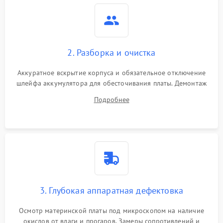
2. Разборка и очистка
Аккуратное вскрытие корпуса и обязательное отключение
шлейфа аккумулятора для обесточивания платы. Демонтаж
системы охлаждения, очистка кулера от пыли и удаление
Подробнее
высохшей термопасты с кристаллов чипов.
3. Глубокая аппаратная дефектовка
Осмотр материнской платы под микроскопом на наличие
окислов от влаги и прогаров. Замеры сопротивлений и