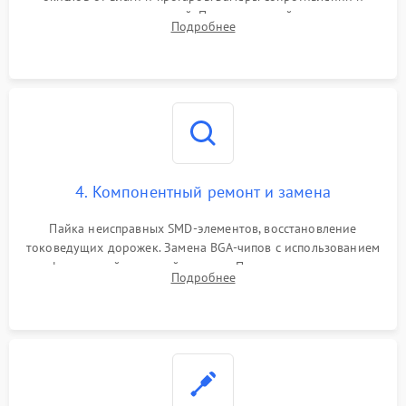
дежурных напряжений. Проверка цепей питания,
Подробнее
мультиконтроллера, процессора и видеочипа.
4. Компонентный ремонт и замена
Пайка неисправных SMD-элементов, восстановление
токоведущих дорожек. Замена BGA-чипов с использованием
инфракрасной паяльной станции. Прошивка микросхемы
Подробнее
BIOS или замена поврежденных портов USB