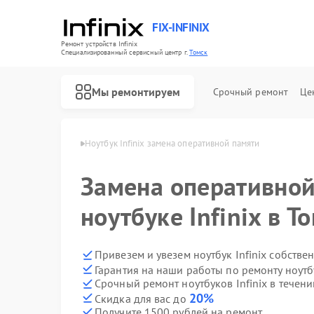
FIX-INFINIX
Ремонт устройств Infinix
Специализированный cервисный центр г.
Томск
Мы ремонтируем
Срочный ремонт
Це
ков Infinix в Томске
Ноутбук Infinix замена оперативной памяти
Замена оперативной
ноутбуке Infinix в Т
Привезем и увезем ноутбук Infinix собстве
Гарантия на наши работы по ремонту ноутб
Срочный ремонт ноутбуков Infinix в течени
20%
Скидка для вас до
Получите 1500 рублей на ремонт