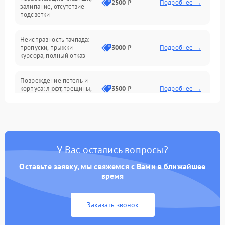
2500 ₽
Подробнее →
залипание, отсутствие
подсветки
Батарея
Неисправность тачпада:
Сеть и интернет
пропуски, прыжки
3000 ₽
Подробнее →
курсора, полный отказ
Система охлаждения
Повреждение петель и
корпуса: люфт, трещины,
3500 ₽
Подробнее →
деформация
Проблемы аккумулятора:
быстрая разрядка,
2500 ₽
Подробнее →
невозможность зарядки,
вздутие
У Вас остались вопросы?
Оставьте заявку, мы свяжемся с Вами в ближайшее
Неисправность зарядного
время
устройства или разъёма
2000 ₽
Подробнее →
питания
Заказать звонок
Перегрев из‑за пыли,
износа термопасты или
2500 ₽
Подробнее →