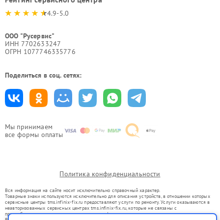
4.9-5.0
ООО "Русервис"
ИНН 7702633247
ОГРН 1077746335776
Поделиться в соц. сетях:
Мы принимаем
все формы оплаты
Политика конфиденциальности
Вся информация на сайте носит исключительно справочный характер.
Товарные знаки используются исключительно для описания устройств, в отношении которых
сервисные центры tms.infinix-fix.ru предоставляют услуги по ремонту. Услуги оказываются в
неавторизованных сервисных центрах tms.infinix-fix.ru, которые не связаны с
правообладателями товарных знаков или их официальными представителями.
Ремонт осуществляется для устройств, уже введенных в гражданский оборот в соответствии