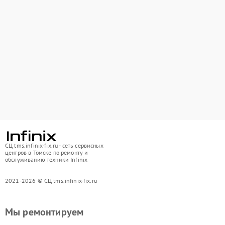
СЦ tms.infinix-fix.ru - сеть сервисных
центров в Томске по ремонту и
обслуживанию техники Infinix
2021-2026 © СЦ tms.infinix-fix.ru
Мы ремонтируем