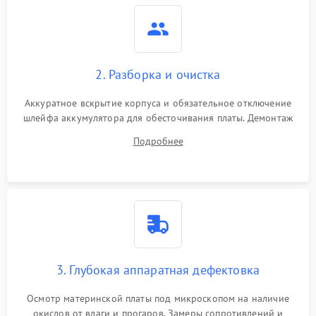
2. Разборка и очистка
Аккуратное вскрытие корпуса и обязательное отключение
шлейфа аккумулятора для обесточивания платы. Демонтаж
системы охлаждения, очистка кулера от пыли и удаление
Подробнее
высохшей термопасты с кристаллов чипов.
3. Глубокая аппаратная дефектовка
Осмотр материнской платы под микроскопом на наличие
окислов от влаги и прогаров. Замеры сопротивлений и