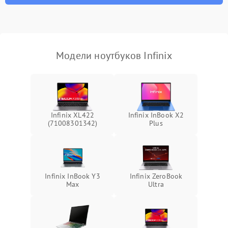
неисправности кулера
Выход из строя SSD или
HDD: медленная загрузка,
3000 ₽
Подробнее →
ошибки чтения,
пропадание диска
Модели ноутбуков Infinix
Неисправность
оперативной памяти:
2000 ₽
Подробнее →
вылеты приложений,
синие экраны
Infinix XL422
Infinix InBook X2
(71008301342)
Plus
Проблемы Wi‑Fi или
2500 ₽
Подробнее →
Bluetooth модулей
Infinix InBook Y3
Infinix ZeroBook
Max
Ultra