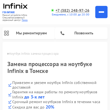
+7 (382) 248-97-26
FIX-INFINIX
Ежедневно, с 10:00 до 20:00
Ремонт устройств Infinix
Специализированный
cервисный центр г.
Томск
Мы ремонтируем
Позвонить
Томске
Ноутбук Infinix замена процессора
Замена процессора на ноутбуке
Infinix в Томске
Привезем и увезем ноутбук Infinix собственной
доставкой
Гарантия на наши работы по ремонту ноутбуков
до 3-х лет
Infinix
Срочный ремонт ноутбуков Infinix в течении часа
20%
Скидка для вас до