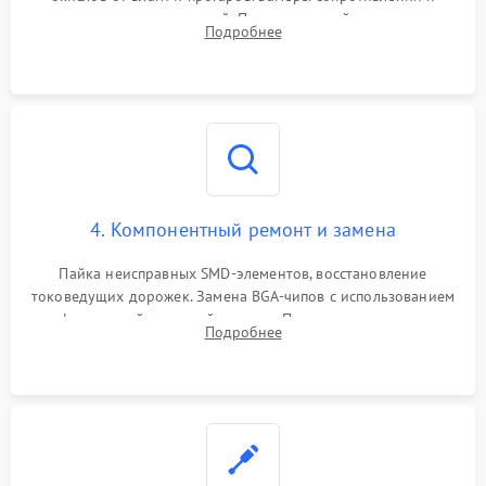
дежурных напряжений. Проверка цепей питания,
Подробнее
мультиконтроллера, процессора и видеочипа.
4. Компонентный ремонт и замена
Пайка неисправных SMD-элементов, восстановление
токоведущих дорожек. Замена BGA-чипов с использованием
инфракрасной паяльной станции. Прошивка микросхемы
Подробнее
BIOS или замена поврежденных портов USB