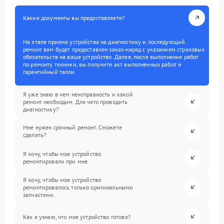
Какие документы вы предоставляете?
На этапе приема устройства на диагностику и последующий
ремонт вам будет предоставлен заказ-наряд с указанием страховых
обязательств на ваше устройство. Далее, после выполнения работ
по ремонту техники, вы получите акт выполненных работ и
гарантийный талон.
Я уже знаю в чем неисправность и какой
ремонт необходим. Для чего проводить
диагностику?
Мне нужен срочный ремонт. Сможете
сделать?
Я хочу, чтобы мое устройство
ремонтировали при мне.
Я хочу, чтобы мое устройство
ремонтировалось только оригинальными
запчастями.
Как я узнаю, что мое устройство готово?