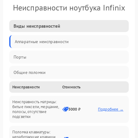
Неисправности ноутбука Infinix
Виды неисправностей
Аппаратные неисправности
Порты
Общие поломки
Неисправности
Стоимость
Устройства
Неисправность матрицы:
Программные ошибки
битые пиксели, мерцание,
5000 ₽
Подробнее →
полосы, отсутствие
подсветки
Электрические и системные сбои
Поломка клавиатуры:
Интерфейсные проблемы
неработающие клавиши,