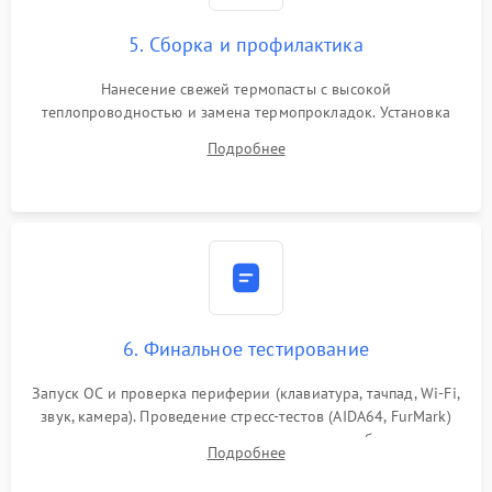
5. Сборка и профилактика
Нанесение свежей термопасты с высокой
теплопроводностью и замена термопрокладок. Установка
системы охлаждения, подключение всех внутренних
Подробнее
шлейфов, модулей памяти и накопителей. Предварительная
сборка корпуса.
6. Финальное тестирование
Запуск ОС и проверка периферии (клавиатура, тачпад, Wi-Fi,
звук, камера). Проведение стресс-тестов (AIDA64, FurMark)
для контроля температурного режима и стабильности
Подробнее
системы под пиковой нагрузкой.