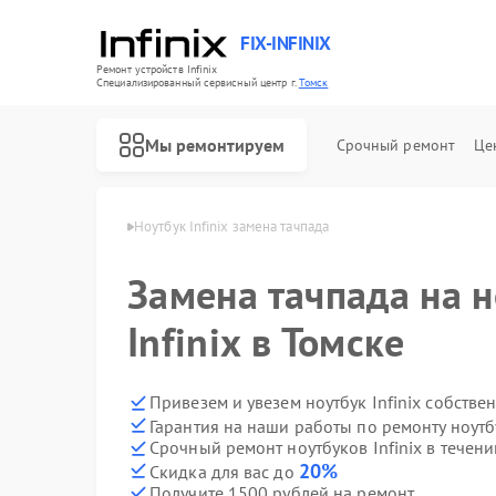
FIX-INFINIX
Ремонт устройств Infinix
Специализированный cервисный центр г.
Томск
Мы ремонтируем
Срочный ремонт
Це
ков Infinix в Томске
Ноутбук Infinix замена тачпада
Замена тачпада на 
Infinix в Томске
Привезем и увезем ноутбук Infinix собстве
Гарантия на наши работы по ремонту ноутб
Срочный ремонт ноутбуков Infinix в течени
20%
Скидка для вас до
Получите 1500 рублей на ремонт