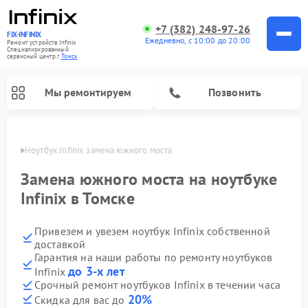
+7 (382) 248-97-26
FIX-INFINIX
Ежедневно, с 10:00 до 20:00
Ремонт устройств Infinix
Специализированный
cервисный центр г.
Томск
Мы ремонтируем
Позвонить
Томске
Ноутбук Infinix замена южного моста
Замена южного моста на ноутбуке
Infinix в Томске
Привезем и увезем ноутбук Infinix собственной
доставкой
Гарантия на наши работы по ремонту ноутбуков
до 3-х лет
Infinix
Срочный ремонт ноутбуков Infinix в течении часа
20%
Скидка для вас до