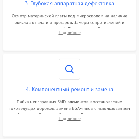
3. Глубокая аппаратная дефектовка
Осмотр материнской платы под микроскопом на наличие
окислов от влаги и прогаров. Замеры сопротивлений и
дежурных напряжений. Проверка цепей питания,
Подробнее
мультиконтроллера, процессора и видеочипа.
4. Компонентный ремонт и замена
Пайка неисправных SMD-элементов, восстановление
токоведущих дорожек. Замена BGA-чипов с использованием
инфракрасной паяльной станции. Прошивка микросхемы
Подробнее
BIOS или замена поврежденных портов USB