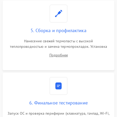
5. Сборка и профилактика
Нанесение свежей термопасты с высокой
теплопроводностью и замена термопрокладок. Установка
системы охлаждения, подключение всех внутренних
Подробнее
шлейфов, модулей памяти и накопителей. Предварительная
сборка корпуса.
6. Финальное тестирование
Запуск ОС и проверка периферии (клавиатура, тачпад, Wi-Fi,