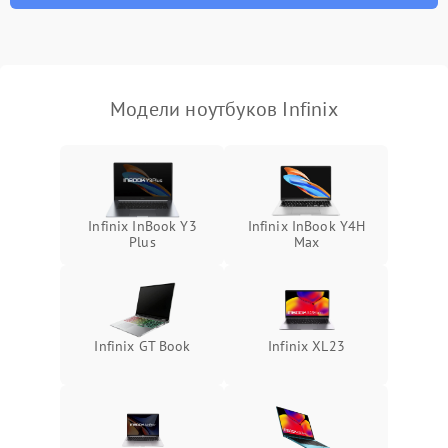
неисправности кулера
Выход из строя SSD или
HDD: медленная загрузка,
3000 ₽
Подробнее →
ошибки чтения,
пропадание диска
Модели ноутбуков Infinix
Неисправность
оперативной памяти:
2000 ₽
Подробнее →
вылеты приложений,
синие экраны
Infinix InBook Y3
Infinix InBook Y4H
Plus
Max
Проблемы Wi‑Fi или
2500 ₽
Подробнее →
Bluetooth модулей
Infinix GT Book
Infinix XL23