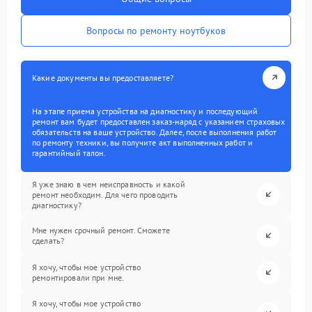
Вопросы по ремонту ноутбуков
Какие документы вы предоставляете?
На этапе приема устройства на диагностику и последующий
ремонт вам будет предоставлен заказ-наряд с указанием страховых
обязательств на ваше устройство. Далее, после выполнения работ
по ремонту техники, вы получите акт выполненных работ и
гарантийный талон.
Я уже знаю в чем неисправность и какой
ремонт необходим. Для чего проводить
диагностику?
Мне нужен срочный ремонт. Сможете
сделать?
Я хочу, чтобы мое устройство
ремонтировали при мне.
Я хочу, чтобы мое устройство