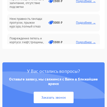
2500 ₽
Подробнее →
залипание, отсутствие
подсветки
Батарея
Неисправность тачпада:
Сеть и интернет
пропуски, прыжки
3000 ₽
Подробнее →
курсора, полный отказ
Система охлаждения
Повреждение петель и
корпуса: люфт, трещины,
3500 ₽
Подробнее →
деформация
Проблемы аккумулятора:
быстрая разрядка,
2500 ₽
Подробнее →
невозможность зарядки,
вздутие
У Вас остались вопросы?
Оставьте заявку, мы свяжемся с Вами в ближайшее
Неисправность зарядного
время
устройства или разъёма
2000 ₽
Подробнее →
питания
Заказать звонок
Перегрев из‑за пыли,
износа термопасты или
2500 ₽
Подробнее →