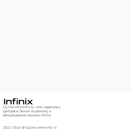
СЦ tms.infinix-fix.ru - сеть сервисных
центров в Томске по ремонту и
обслуживанию техники Infinix
2021-2026 © СЦ tms.infinix-fix.ru