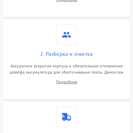
лабораторного блока питания для локализации проблемы.
2. Разборка и очистка
Аккуратное вскрытие корпуса и обязательное отключение
шлейфа аккумулятора для обесточивания платы. Демонтаж
системы охлаждения, очистка кулера от пыли и удаление
Подробнее
высохшей термопасты с кристаллов чипов.