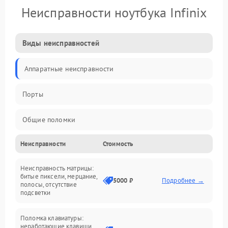
Неисправности ноутбука Infinix
Виды неисправностей
Аппаратные неисправности
Порты
Общие поломки
Неисправности
Стоимость
Устройства
Неисправность матрицы:
Программные ошибки
битые пиксели, мерцание,
5000 ₽
Подробнее →
полосы, отсутствие
подсветки
Электрические и системные сбои
Поломка клавиатуры:
Интерфейсные проблемы
неработающие клавиши,