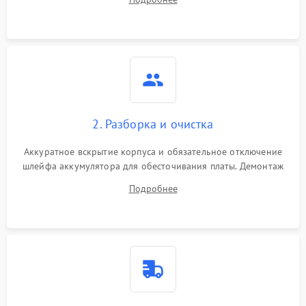
лабораторного блока питания для локализации проблемы.
2. Разборка и очистка
Аккуратное вскрытие корпуса и обязательное отключение
шлейфа аккумулятора для обесточивания платы. Демонтаж
системы охлаждения, очистка кулера от пыли и удаление
Подробнее
высохшей термопасты с кристаллов чипов.