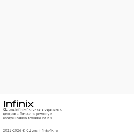
СЦ tms.infinix-fix.ru - сеть сервисных
центров в Томске по ремонту и
обслуживанию техники Infinix
2021-2026 © СЦ tms.infinix-fix.ru