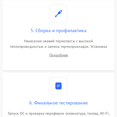
5. Сборка и профилактика
Нанесение свежей термопасты с высокой
теплопроводностью и замена термопрокладок. Установка
системы охлаждения, подключение всех внутренних
Подробнее
шлейфов, модулей памяти и накопителей. Предварительная
сборка корпуса.
6. Финальное тестирование
Запуск ОС и проверка периферии (клавиатура, тачпад, Wi-Fi,