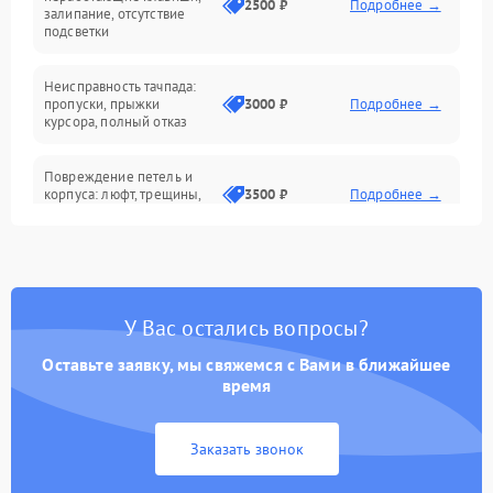
2500 ₽
Подробнее →
залипание, отсутствие
подсветки
Батарея
Неисправность тачпада:
Сеть и интернет
пропуски, прыжки
3000 ₽
Подробнее →
курсора, полный отказ
Система охлаждения
Повреждение петель и
корпуса: люфт, трещины,
3500 ₽
Подробнее →
деформация
Проблемы аккумулятора:
быстрая разрядка,
2500 ₽
Подробнее →
невозможность зарядки,
вздутие
У Вас остались вопросы?
Оставьте заявку, мы свяжемся с Вами в ближайшее
Неисправность зарядного
время
устройства или разъёма
2000 ₽
Подробнее →
питания
Заказать звонок
Перегрев из‑за пыли,
износа термопасты или
2500 ₽
Подробнее →