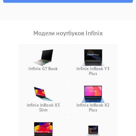
неисправности кулера
Выход из строя SSD или
HDD: медленная загрузка,
3000 ₽
Подробнее →
ошибки чтения,
пропадание диска
Модели ноутбуков Infinix
Неисправность
оперативной памяти:
2000 ₽
Подробнее →
вылеты приложений,
синие экраны
Infinix GT Book
Infinix InBook Y3
Plus
Проблемы Wi‑Fi или
2500 ₽
Подробнее →
Bluetooth модулей
Infinix InBook X3
Infinix InBook X2
Slim
Plus