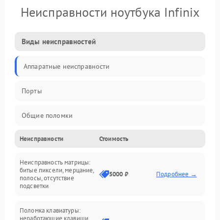
Неисправности ноутбука Infinix
Виды неисправностей
Аппаратные неисправности
Порты
Общие поломки
Неисправности
Стоимость
Устройства
Неисправность матрицы:
Программные ошибки
битые пиксели, мерцание,
5000 ₽
Подробнее →
полосы, отсутствие
подсветки
Электрические и системные сбои
Поломка клавиатуры:
Интерфейсные проблемы
неработающие клавиши,