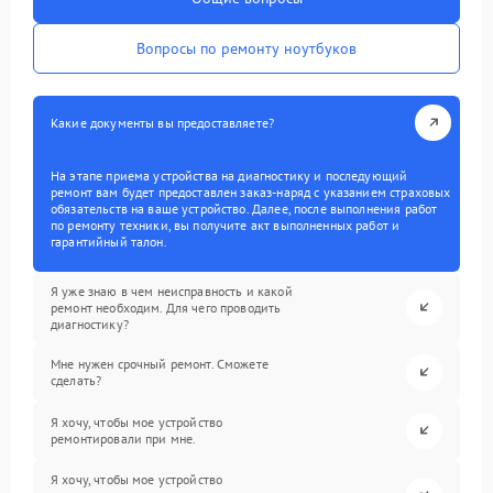
Вопросы по ремонту ноутбуков
Какие документы вы предоставляете?
На этапе приема устройства на диагностику и последующий
ремонт вам будет предоставлен заказ-наряд с указанием страховых
обязательств на ваше устройство. Далее, после выполнения работ
по ремонту техники, вы получите акт выполненных работ и
гарантийный талон.
Я уже знаю в чем неисправность и какой
ремонт необходим. Для чего проводить
диагностику?
Мне нужен срочный ремонт. Сможете
сделать?
Я хочу, чтобы мое устройство
ремонтировали при мне.
Я хочу, чтобы мое устройство