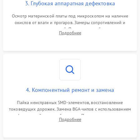
3. Глубокая аппаратная дефектовка
Осмотр материнской платы под микроскопом на наличие
окислов от влаги и прогаров. Замеры сопротивлений и
дежурных напряжений. Проверка цепей питания,
Подробнее
мультиконтроллера, процессора и видеочипа.
4. Компонентный ремонт и замена
Пайка неисправных SMD-элементов, восстановление
токоведущих дорожек. Замена BGA-чипов с использованием
инфракрасной паяльной станции. Прошивка микросхемы
Подробнее
BIOS или замена поврежденных портов USB