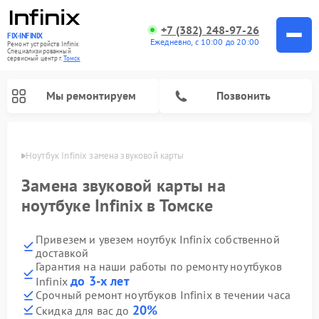
+7 (382) 248-97-26
FIX-INFINIX
Ежедневно, с 10:00 до 20:00
Ремонт устройств Infinix
Специализированный
cервисный центр г.
Томск
Мы ремонтируем
Позвонить
Томске
Ноутбук Infinix замена звуковой карты
Замена звуковой карты на
ноутбуке Infinix в Томске
Привезем и увезем ноутбук Infinix собственной
доставкой
Гарантия на наши работы по ремонту ноутбуков
до 3-х лет
Infinix
Срочный ремонт ноутбуков Infinix в течении часа
20%
Скидка для вас до