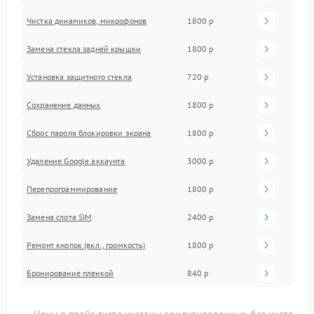
Чистка динамиков, микрофонов
1800 р
Замена стекла задней крышки
1800 р
Установка защитного стекла
720 р
Сохранение данных
1800 р
Сброс пароля блокировки экрана
1800 р
Удаление Google аккаунта
3000 р
Перепрограммирование
1800 р
Замена слота SIM
2400 р
Ремонт кнопок (вкл., громкость)
1800 р
Бронирование пленкой
840 р
Цены в прайс-листе указаны ориентировочные, без учета