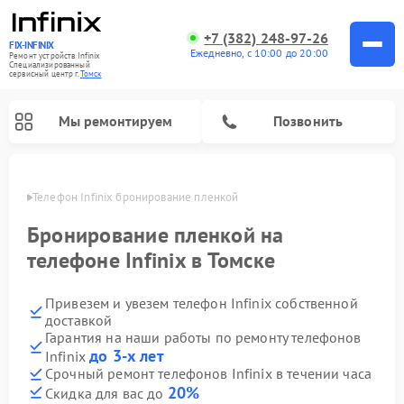
+7 (382) 248-97-26
FIX-INFINIX
Ежедневно, с 10:00 до 20:00
Ремонт устройств Infinix
Специализированный
cервисный центр г.
Томск
Мы ремонтируем
Позвонить
омске
Телефон Infinix бронирование пленкой
Бронирование пленкой на
телефоне Infinix в Томске
Привезем и увезем телефон Infinix собственной
доставкой
Гарантия на наши работы по ремонту телефонов
до 3-х лет
Infinix
Срочный ремонт телефонов Infinix в течении часа
20%
Скидка для вас до