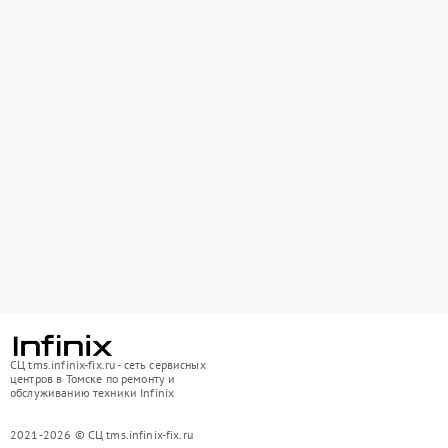
СЦ tms.infinix-fix.ru - сеть сервисных
центров в Томске по ремонту и
обслуживанию техники Infinix
2021-2026 © СЦ tms.infinix-fix.ru