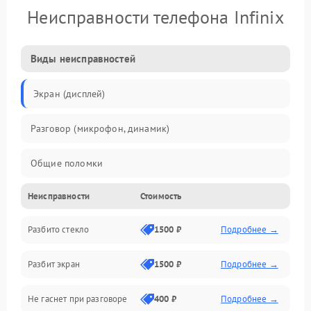
Неисправности телефона Infinix
Виды неисправностей
Экран (дисплей)
Разговор (микрофон, динамик)
Общие поломки
Неисправности
Стоимость
Проблемы связи
Разбито стекло
1500 ₽
Подробнее →
Камеры
Разбит экран
1500 ₽
Подробнее →
Проблемы с дисплеем и сенсором
Не гаснет при разговоре
400 ₽
Подробнее →
Зарядка