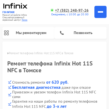
+7 (382) 248-97-26
FIX-INFINIX
Ежедневно, с 10:00 до 20:00
Ремонт устройств Infinix
Специализированный
cервисный центр г.
Томск
Мы ремонтируем
Позвонить
омске
Ремонт телефона Infinix Hot 11S NFC в Томске
Ремонт телефона Infinix Hot 11S
NFC в Томске
от 620 руб.
Стоимость ремонта
Бесплатная диагностика
даже при отказе
Привезем и увезем телефон Infinix Hot 11S NFC
сами
Гарантия на наши работы по ремонту телефонов
до 3-х лет
Infinix Hot 11S NFC