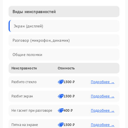
Виды неисправностей
Экран (дисплей)
Разговор (микрофон, динамик)
Общие поломки
Неисправности
Стоимость
Проблемы связи
Разбито стекло
1500 ₽
Подробнее →
Камеры
Разбит экран
1500 ₽
Подробнее →
Проблемы с дисплеем и сенсором
Не гаснет при разговоре
400 ₽
Подробнее →
Зарядка
Пятна на экране
1500 ₽
Подробнее →
Проблемы с питанием, зарядкой и аккумулятором