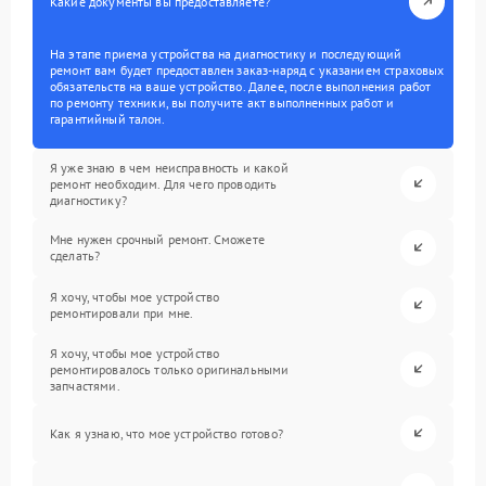
Какие документы вы предоставляете?
На этапе приема устройства на диагностику и последующий
ремонт вам будет предоставлен заказ-наряд с указанием страховых
обязательств на ваше устройство. Далее, после выполнения работ
по ремонту техники, вы получите акт выполненных работ и
гарантийный талон.
Я уже знаю в чем неисправность и какой
ремонт необходим. Для чего проводить
диагностику?
Мне нужен срочный ремонт. Сможете
сделать?
Я хочу, чтобы мое устройство
ремонтировали при мне.
Я хочу, чтобы мое устройство
ремонтировалось только оригинальными
запчастями.
Как я узнаю, что мое устройство готово?