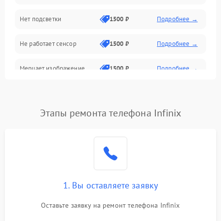
Нет подсветки
1500 ₽
Подробнее →
Проблемы с работой системы, корпусом и другие
Не работает сенсор
1500 ₽
Подробнее →
Мерцает изображение
1500 ₽
Подробнее →
Не работает 3D Touch
2400 ₽
Подробнее →
Этапы ремонта телефона Infinix
Не работает Face ID
4000 ₽
Подробнее →
1. Вы оставляете заявку
Оставьте заявку на ремонт телефона Infinix