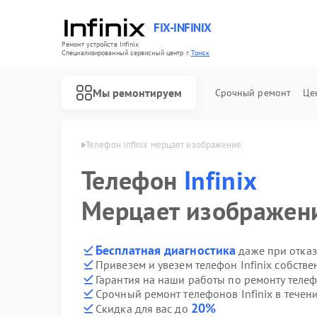
FIX-INFINIX
Ремонт устройств Infinix
Специализированный cервисный центр г.
Томск
Мы ремонтируем
Срочный ремонт
Це
нов Infinix в Томске
Телефон Infinix мерцает изображение
Телефон
Infinix
Мерцает изображен
Бесплатная диагностика
даже при отказ
Привезем и увезем телефон Infinix собств
Гарантия на наши работы по ремонту телеф
Срочный ремонт телефонов Infinix в течен
20%
Скидка для вас до