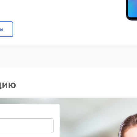
ны
цию