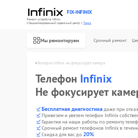
FIX-INFINIX
Ремонт устройств Infinix
Специализированный cервисный центр г.
Томск
Мы ремонтируем
Срочный ремонт
Це
нов Infinix в Томске
Телефон Infinix не фокусирует камера
Телефон
Infinix
Не фокусирует каме
Бесплатная диагностика
даже при отказ
Привезем и увезем телефон Infinix собств
Гарантия на наши работы по ремонту телеф
Срочный ремонт телефонов Infinix в течен
20%
Скидка для вас до