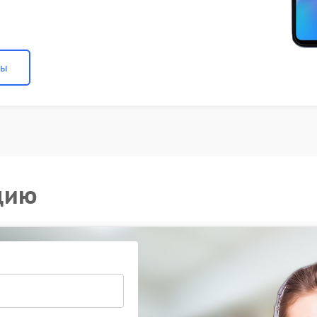
ны
цию