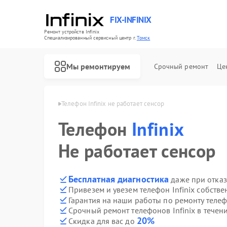
FIX-INFINIX
Ремонт устройств Infinix
Специализированный cервисный центр г.
Томск
Мы ремонтируем
Срочный ремонт
Це
нов Infinix в Томске
Телефон Infinix не работает сенсор
Телефон
Infinix
Не работает сенсор
Бесплатная диагностика
даже при отказ
Привезем и увезем телефон Infinix собств
Гарантия на наши работы по ремонту телеф
Срочный ремонт телефонов Infinix в течен
20%
Скидка для вас до