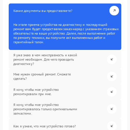
Какие документы вы предоставляете?
На этапе приема устройства на диагностику и последующий
ремонт вам будет предоставлен заказ-наряд с указанием страховых
обязательств на ваше устройство. Далее, после выполнения работ
по ремонту техники, вы получите акт выполненных работ и
гарантийный талон.
Я уже знаю в чем неисправность и какой
ремонт необходим. Для чего проводить
диагностику?
Мне нужен срочный ремонт. Сможете
сделать?
Я хочу, чтобы мое устройство
ремонтировали при мне.
Я хочу, чтобы мое устройство
ремонтировалось только оригинальными
запчастями.
Как я узнаю, что мое устройство готово?