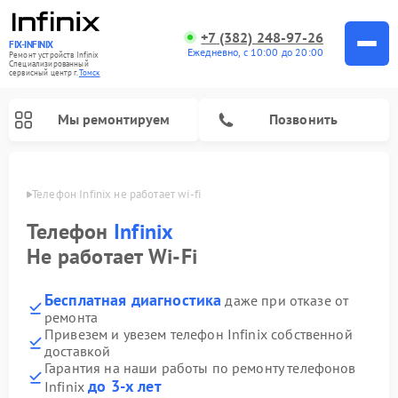
+7 (382) 248-97-26
FIX-INFINIX
Ежедневно, с 10:00 до 20:00
Ремонт устройств Infinix
Специализированный
cервисный центр г.
Томск
Мы ремонтируем
Позвонить
омске
Телефон Infinix не работает wi-fi
Телефон
Infinix
Не работает Wi-Fi
Бесплатная диагностика
даже при отказе от
ремонта
Привезем и увезем телефон Infinix собственной
доставкой
Гарантия на наши работы по ремонту телефонов
до 3-х лет
Infinix