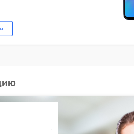
ны
цию