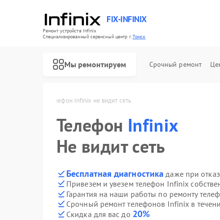
FIX-INFINIX
Ремонт устройств Infinix
Специализированный cервисный центр г.
Томск
Мы ремонтируем
Срочный ремонт
Це
Infinix в Томске
Телефон Infinix не видит сеть
Телефон
Infinix
Не видит сеть
Бесплатная диагностика
даже при отказ
Привезем и увезем телефон Infinix собств
Гарантия на наши работы по ремонту телеф
Срочный ремонт телефонов Infinix в течен
20%
Скидка для вас до