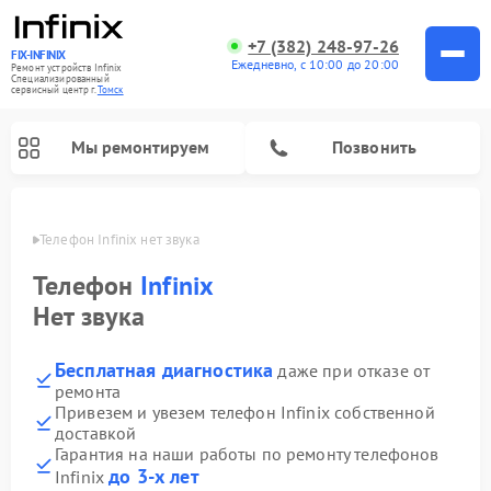
+7 (382) 248-97-26
FIX-INFINIX
Ежедневно, с 10:00 до 20:00
Ремонт устройств Infinix
Специализированный
cервисный центр г.
Томск
Мы ремонтируем
Позвонить
омске
Телефон Infinix нет звука
Телефон
Infinix
Нет звука
Бесплатная диагностика
даже при отказе от
ремонта
Привезем и увезем телефон Infinix собственной
доставкой
Гарантия на наши работы по ремонту телефонов
до 3-х лет
Infinix