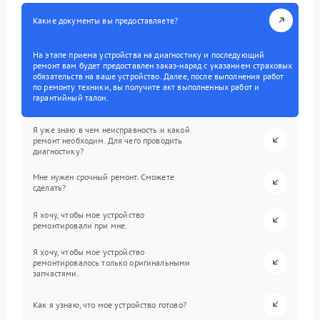
Какие документы вы предоставляете?
На этапе приема устройства на диагностику и последующий
ремонт вам будет предоставлен заказ-наряд с указанием страховых
обязательств на ваше устройство. Далее, после выполнения работ
по ремонту техники, вы получите акт выполненных работ и
гарантийный талон.
Я уже знаю в чем неисправность и какой
ремонт необходим. Для чего проводить
диагностику?
Мне нужен срочный ремонт. Сможете
сделать?
Я хочу, чтобы мое устройство
ремонтировали при мне.
Я хочу, чтобы мое устройство
ремонтировалось только оригинальными
запчастями.
Как я узнаю, что мое устройство готово?