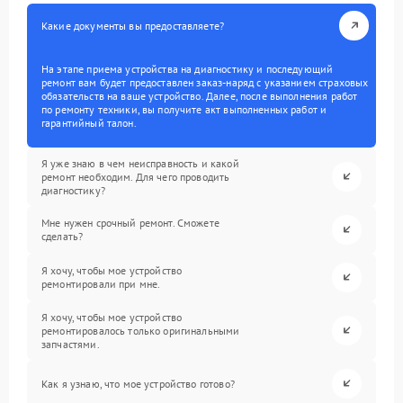
Какие документы вы предоставляете?
На этапе приема устройства на диагностику и последующий
ремонт вам будет предоставлен заказ-наряд с указанием страховых
обязательств на ваше устройство. Далее, после выполнения работ
по ремонту техники, вы получите акт выполненных работ и
гарантийный талон.
Я уже знаю в чем неисправность и какой
ремонт необходим. Для чего проводить
диагностику?
Мне нужен срочный ремонт. Сможете
сделать?
Я хочу, чтобы мое устройство
ремонтировали при мне.
Я хочу, чтобы мое устройство
ремонтировалось только оригинальными
запчастями.
Как я узнаю, что мое устройство готово?