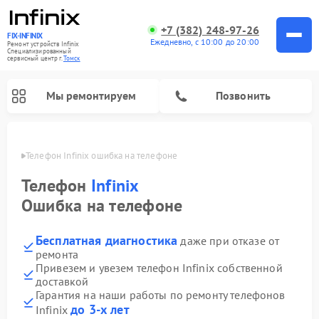
+7 (382) 248-97-26
FIX-INFINIX
Ежедневно, с 10:00 до 20:00
Ремонт устройств Infinix
Специализированный
cервисный центр г.
Томск
Мы ремонтируем
Позвонить
омске
Телефон Infinix ошибка на телефоне
Телефон
Infinix
Ошибка на телефоне
Бесплатная диагностика
даже при отказе от
ремонта
Привезем и увезем телефон Infinix собственной
доставкой
Гарантия на наши работы по ремонту телефонов
до 3-х лет
Infinix