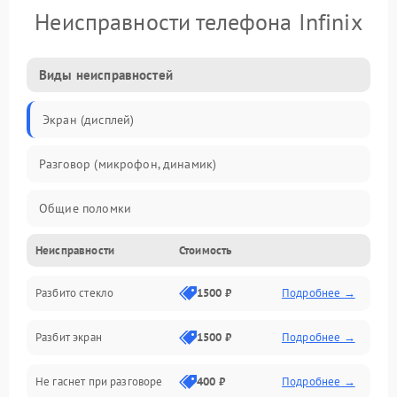
Неисправности телефона Infinix
Виды неисправностей
Экран (дисплей)
Разговор (микрофон, динамик)
Общие поломки
Неисправности
Стоимость
Проблемы связи
Разбито стекло
1500 ₽
Подробнее →
Камеры
Разбит экран
1500 ₽
Подробнее →
Проблемы с дисплеем и сенсором
Не гаснет при разговоре
400 ₽
Подробнее →
Зарядка