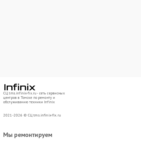
СЦ tms.infinix-fix.ru - сеть сервисных
центров в Томске по ремонту и
обслуживанию техники Infinix
2021-2026 © СЦ tms.infinix-fix.ru
Мы ремонтируем