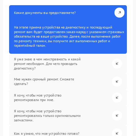
Какие документы вы предоставляете?
На этапе приема устройства на диагностику и последующий
ремонт вам будет предоставлен заказ-наряд с указанием страховых
обязательств на ваше устройство. Далее, после выполнения работ
по ремонту техники, вы получите акт выполненных работ и
гарантийный талон.
Я уже знаю в чем неисправность и какой
ремонт необходим. Для чего проводить
диагностику?
Мне нужен срочный ремонт. Сможете
сделать?
Я хочу, чтобы мое устройство
ремонтировали при мне.
Я хочу, чтобы мое устройство
ремонтировалось только оригинальными
запчастями.
Как я узнаю, что мое устройство готово?