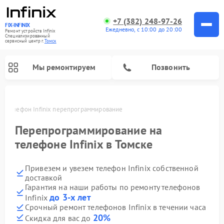
+7 (382) 248-97-26
FIX-INFINIX
Ежедневно, с 10:00 до 20:00
Ремонт устройств Infinix
Специализированный
cервисный центр г.
Томск
Мы ремонтируем
Позвонить
ке
Телефон Infinix перепрограммирование
Перепрограммирование на
телефоне Infinix в Томске
Привезем и увезем телефон Infinix собственной
доставкой
Гарантия на наши работы по ремонту телефонов
до 3-х лет
Infinix
Срочный ремонт телефонов Infinix в течении часа
20%
Скидка для вас до