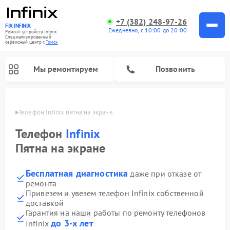
+7 (382) 248-97-26
FIX-INFINIX
Ежедневно, с 10:00 до 20:00
Ремонт устройств Infinix
Специализированный
cервисный центр г.
Томск
Мы ремонтируем
Позвонить
омске
Телефон Infinix пятна на экране
Телефон
Infinix
Пятна на экране
Бесплатная диагностика
даже при отказе от
ремонта
Привезем и увезем телефон Infinix собственной
доставкой
Гарантия на наши работы по ремонту телефонов
до 3-х лет
Infinix