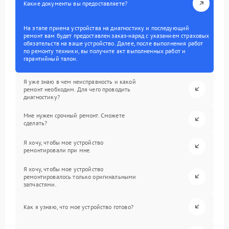
Какие документы вы предоставляете?
На этапе приема устройства на диагностику и последующий
ремонт вам будет предоставлен заказ-наряд с указанием страховых
обязательств на ваше устройство. Далее, после выполнения работ
по ремонту техники, вы получите акт выполненных работ и
гарантийный талон.
Я уже знаю в чем неисправность и какой
ремонт необходим. Для чего проводить
диагностику?
Мне нужен срочный ремонт. Сможете
сделать?
Я хочу, чтобы мое устройство
ремонтировали при мне.
Я хочу, чтобы мое устройство
ремонтировалось только оригинальными
запчастями.
Как я узнаю, что мое устройство готово?