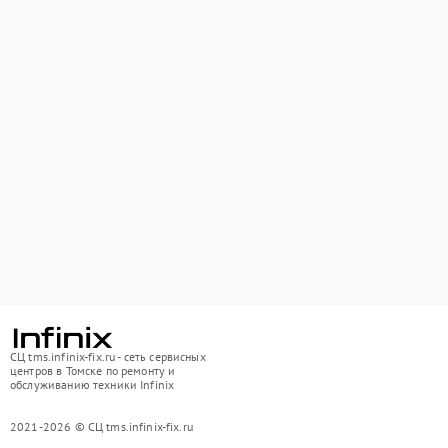
СЦ tms.infinix-fix.ru - сеть сервисных
центров в Томске по ремонту и
обслуживанию техники Infinix
2021-2026 © СЦ tms.infinix-fix.ru