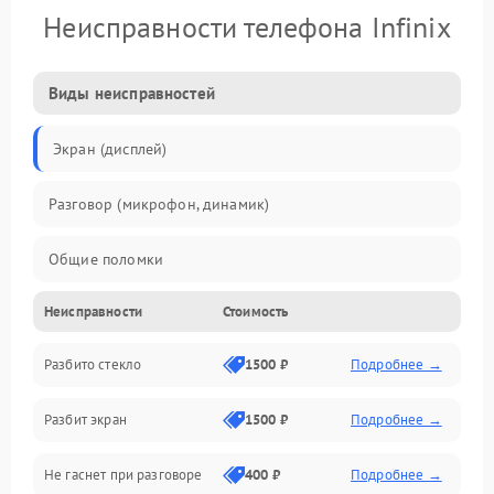
Неисправности телефона Infinix
Виды неисправностей
Экран (дисплей)
Разговор (микрофон, динамик)
Общие поломки
Неисправности
Стоимость
Проблемы связи
Разбито стекло
1500 ₽
Подробнее →
Камеры
Разбит экран
1500 ₽
Подробнее →
Проблемы с дисплеем и сенсором
Не гаснет при разговоре
400 ₽
Подробнее →
Зарядка