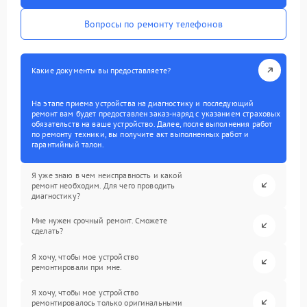
Вопросы по ремонту телефонов
Какие документы вы предоставляете?
На этапе приема устройства на диагностику и последующий
ремонт вам будет предоставлен заказ-наряд с указанием страховых
обязательств на ваше устройство. Далее, после выполнения работ
по ремонту техники, вы получите акт выполненных работ и
гарантийный талон.
Я уже знаю в чем неисправность и какой
ремонт необходим. Для чего проводить
диагностику?
Мне нужен срочный ремонт. Сможете
сделать?
Я хочу, чтобы мое устройство
ремонтировали при мне.
Я хочу, чтобы мое устройство
ремонтировалось только оригинальными