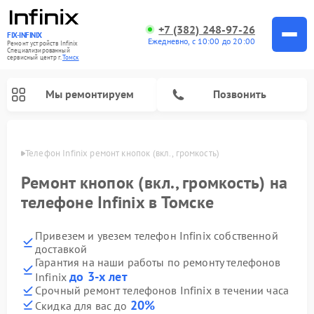
+7 (382) 248-97-26
FIX-INFINIX
Ежедневно, с 10:00 до 20:00
Ремонт устройств Infinix
Специализированный
cервисный центр г.
Томск
Мы ремонтируем
Позвонить
омске
Телефон Infinix ремонт кнопок (вкл., громкость)
Ремонт кнопок (вкл., громкость) на
телефоне Infinix в Томске
Привезем и увезем телефон Infinix собственной
доставкой
Гарантия на наши работы по ремонту телефонов
до 3-х лет
Infinix
Срочный ремонт телефонов Infinix в течении часа
20%
Скидка для вас до