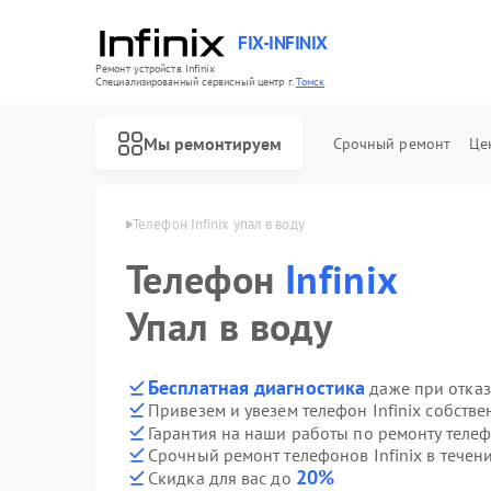
FIX-INFINIX
Ремонт устройств Infinix
Специализированный cервисный центр г.
Томск
Мы ремонтируем
Срочный ремонт
Це
нов Infinix в Томске
Телефон Infinix упал в воду 
Телефон
Infinix
Упал в воду
Бесплатная диагностика
даже при отказ
Привезем и увезем телефон Infinix собств
Гарантия на наши работы по ремонту телеф
Срочный ремонт телефонов Infinix в течен
20%
Скидка для вас до