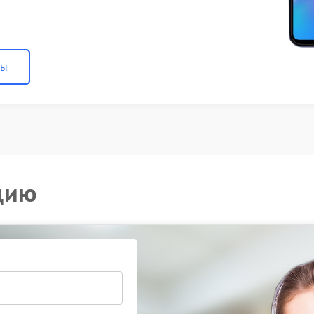
ны
цию