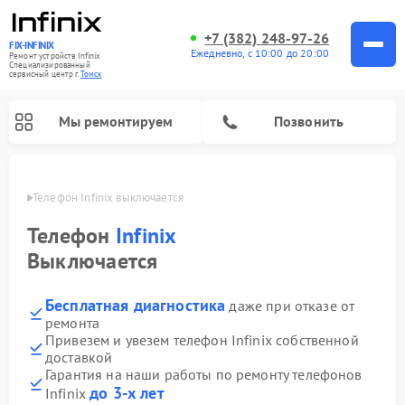
+7 (382) 248-97-26
FIX-INFINIX
Ежедневно, с 10:00 до 20:00
Ремонт устройств Infinix
Специализированный
cервисный центр г.
Томск
Мы ремонтируем
Позвонить
омске
Телефон Infinix выключается 
Телефон
Infinix
Выключается
Бесплатная диагностика
даже при отказе от
ремонта
Привезем и увезем телефон Infinix собственной
доставкой
Гарантия на наши работы по ремонту телефонов
до 3-х лет
Infinix