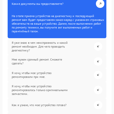
Какие документы вы предоставляете?
На этапе приема устройства на диагностику и последующий
ремонт вам будет предоставлен заказ-наряд с указанием страховых
обязательств на ваше устройство. Далее, после выполнения работ
по ремонту техники, вы получите акт выполненных работ и
гарантийный талон.
Я уже знаю в чем неисправность и какой
ремонт необходим. Для чего проводить
диагностику?
Мне нужен срочный ремонт. Сможете
сделать?
Я хочу, чтобы мое устройство
ремонтировали при мне.
Я хочу, чтобы мое устройство
ремонтировалось только оригинальными
запчастями.
Как я узнаю, что мое устройство готово?