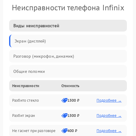
Неисправности телефона Infinix
Виды неисправностей
Экран (дисплей)
Разговор (микрофон, динамик)
Общие поломки
Неисправности
Стоимость
Проблемы связи
Разбито стекло
1500 ₽
Подробнее →
Камеры
Разбит экран
1500 ₽
Подробнее →
Проблемы с дисплеем и сенсором
Не гаснет при разговоре
400 ₽
Подробнее →
Зарядка