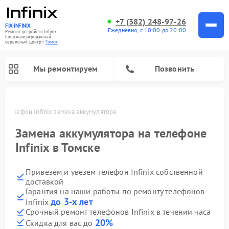
+7 (382) 248-97-26
FIX-INFINIX
Ежедневно, с 10:00 до 20:00
Ремонт устройств Infinix
Специализированный
cервисный центр г.
Томск
Мы ремонтируем
Позвонить
ке
Телефон Infinix замена аккумулятора
Замена аккумулятора на телефоне
Infinix в Томске
Привезем и увезем телефон Infinix собственной
доставкой
Гарантия на наши работы по ремонту телефонов
до 3-х лет
Infinix
Срочный ремонт телефонов Infinix в течении часа
20%
Скидка для вас до