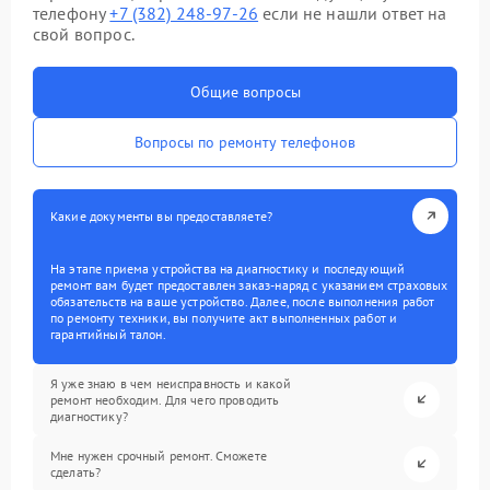
телефону
+7 (382) 248-97-26
если не нашли ответ на
свой вопрос.
Общие вопросы
Вопросы по ремонту телефонов
Какие документы вы предоставляете?
На этапе приема устройства на диагностику и последующий
ремонт вам будет предоставлен заказ-наряд с указанием страховых
обязательств на ваше устройство. Далее, после выполнения работ
по ремонту техники, вы получите акт выполненных работ и
гарантийный талон.
Я уже знаю в чем неисправность и какой
ремонт необходим. Для чего проводить
диагностику?
Мне нужен срочный ремонт. Сможете
сделать?