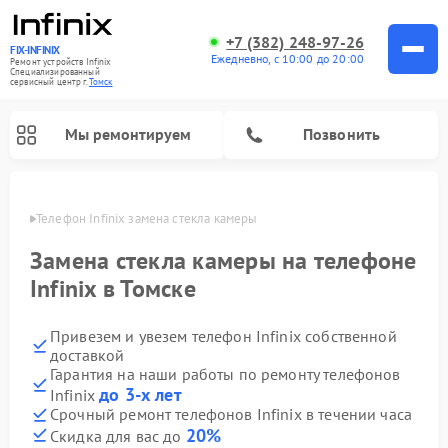
+7 (382) 248-97-26
FIX-INFINIX
Ежедневно, с 10:00 до 20:00
Ремонт устройств Infinix
Специализированный
cервисный центр г.
Томск
Мы ремонтируем
Позвонить
омске
Телефон Infinix замена стекла камеры
Замена стекла камеры на телефоне
Infinix в Томске
Привезем и увезем телефон Infinix собственной
доставкой
Гарантия на наши работы по ремонту телефонов
до 3-х лет
Infinix
Срочный ремонт телефонов Infinix в течении часа
20%
Скидка для вас до