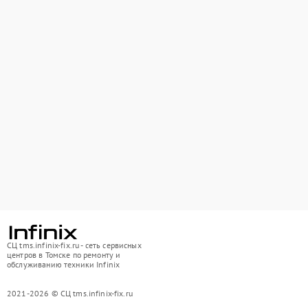
СЦ tms.infinix-fix.ru - сеть сервисных
центров в Томске по ремонту и
обслуживанию техники Infinix
2021-2026 © СЦ tms.infinix-fix.ru