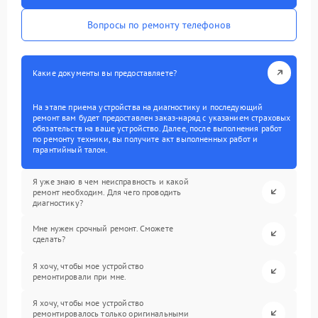
Вопросы по ремонту телефонов
Какие документы вы предоставляете?
На этапе приема устройства на диагностику и последующий
ремонт вам будет предоставлен заказ-наряд с указанием страховых
обязательств на ваше устройство. Далее, после выполнения работ
по ремонту техники, вы получите акт выполненных работ и
гарантийный талон.
Я уже знаю в чем неисправность и какой
ремонт необходим. Для чего проводить
диагностику?
Мне нужен срочный ремонт. Сможете
сделать?
Я хочу, чтобы мое устройство
ремонтировали при мне.
Я хочу, чтобы мое устройство
ремонтировалось только оригинальными