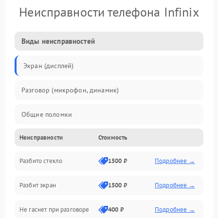
Неисправности телефона Infinix
Виды неисправностей
Экран (дисплей)
Разговор (микрофон, динамик)
Общие поломки
Неисправности
Стоимость
Проблемы связи
Разбито стекло
1500 ₽
Подробнее →
Камеры
Разбит экран
1500 ₽
Подробнее →
Проблемы с дисплеем и сенсором
Не гаснет при разговоре
400 ₽
Подробнее →
Зарядка