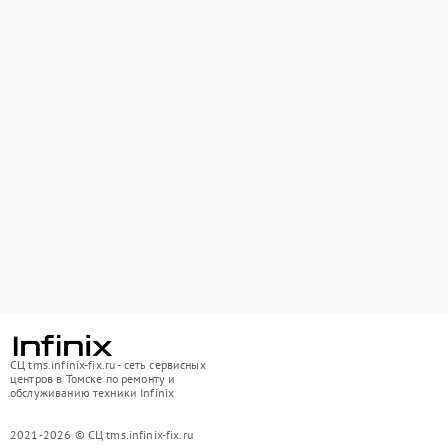
СЦ tms.infinix-fix.ru - сеть сервисных
центров в Томске по ремонту и
обслуживанию техники Infinix
2021-2026 © СЦ tms.infinix-fix.ru