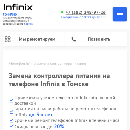
+7 (382) 248-97-26
FIX-INFINIX
Ежедневно, с 10:00 до 20:00
Ремонт устройств Infinix
Специализированный
cервисный центр г.
Томск
Мы ремонтируем
Позвонить
омске
Телефон Infinix замена контроллера питания
Замена контроллера питания на
телефоне Infinix в Томске
Привезем и увезем телефон Infinix собственной
доставкой
Гарантия на наши работы по ремонту телефонов
до 3-х лет
Infinix
Срочный ремонт телефонов Infinix в течении часа
20%
Скидка для вас до