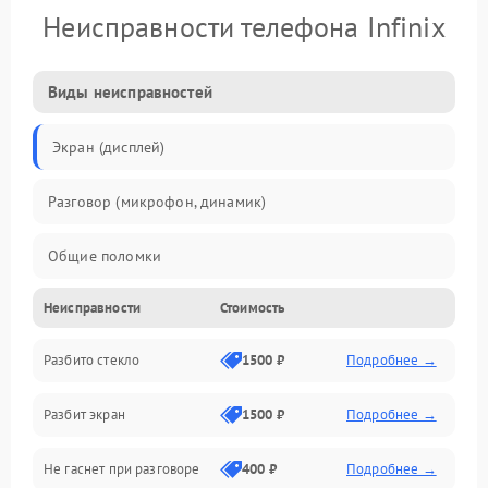
Неисправности телефона Infinix
Виды неисправностей
Экран (дисплей)
Разговор (микрофон, динамик)
Общие поломки
Неисправности
Стоимость
Проблемы связи
Разбито стекло
1500 ₽
Подробнее →
Камеры
Разбит экран
1500 ₽
Подробнее →
Проблемы с дисплеем и сенсором
Не гаснет при разговоре
400 ₽
Подробнее →
Зарядка