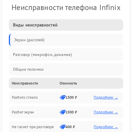
Неисправности телефона Infinix
Виды неисправностей
Экран (дисплей)
Разговор (микрофон, динамик)
Общие поломки
Неисправности
Стоимость
Проблемы связи
Разбито стекло
1500 ₽
Подробнее →
Камеры
Разбит экран
1500 ₽
Подробнее →
Проблемы с дисплеем и сенсором
Не гаснет при разговоре
400 ₽
Подробнее →
Зарядка