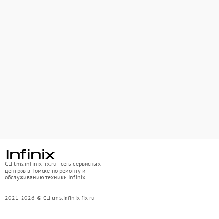
СЦ tms.infinix-fix.ru - сеть сервисных
центров в Томске по ремонту и
обслуживанию техники Infinix
2021-2026 © СЦ tms.infinix-fix.ru