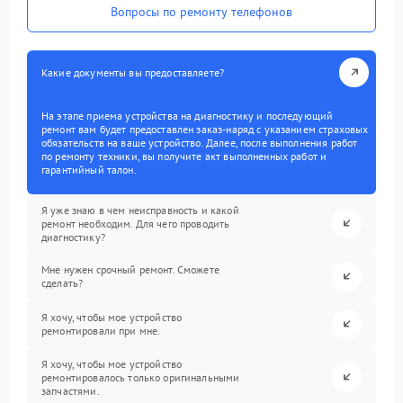
Вопросы по ремонту телефонов
Какие документы вы предоставляете?
На этапе приема устройства на диагностику и последующий
ремонт вам будет предоставлен заказ-наряд с указанием страховых
обязательств на ваше устройство. Далее, после выполнения работ
по ремонту техники, вы получите акт выполненных работ и
гарантийный талон.
Я уже знаю в чем неисправность и какой
ремонт необходим. Для чего проводить
диагностику?
Мне нужен срочный ремонт. Сможете
сделать?
Я хочу, чтобы мое устройство
ремонтировали при мне.
Я хочу, чтобы мое устройство
ремонтировалось только оригинальными
запчастями.