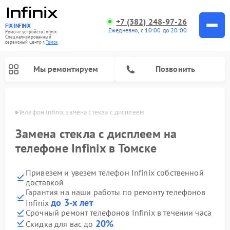
+7 (382) 248-97-26
FIX-INFINIX
Ежедневно, с 10:00 до 20:00
Ремонт устройств Infinix
Специализированный
cервисный центр г.
Томск
Мы ремонтируем
Позвонить
омске
Телефон Infinix замена стекла с дисплеем
Замена стекла с дисплеем на
телефоне Infinix в Томске
Привезем и увезем телефон Infinix собственной
доставкой
Гарантия на наши работы по ремонту телефонов
до 3-х лет
Infinix
Срочный ремонт телефонов Infinix в течении часа
20%
Скидка для вас до